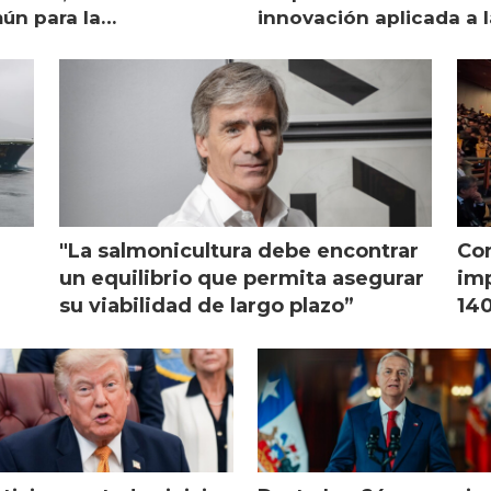
ún para la
innovación aplicada a l
monicultura chilena
salmonicultura
"La salmonicultura debe encontrar
Con
l
un equilibrio que permita asegurar
imp
su viabilidad de largo plazo”
140