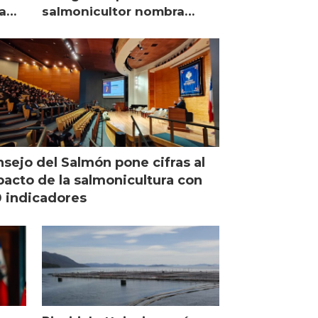
a
salmonicultor nombra
managing director en Chile
sejo del Salmón pone cifras al
acto de la salmonicultura con
 indicadores