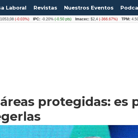
sa Laboral
Revistas
Nuestros Eventos
Podca
,08
(-0.03%)
IPC:
-0.20%
(-0.50 pts)
Imacec:
$2,4
(-366.67%)
TPM:
4.50%
(0
áreas protegidas: es p
gerlas