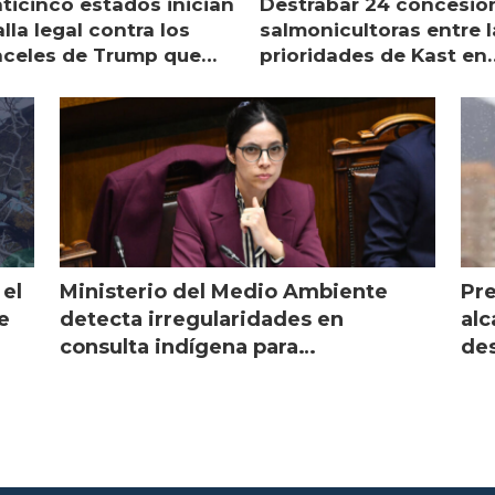
nticinco estados inician
Destrabar 24 concesio
lla legal contra los
salmonicultoras entre l
nceles de Trump que
prioridades de Kast en
pean al salmón
Magallanes
 el
Ministerio del Medio Ambiente
Pre
e
detecta irregularidades en
alc
consulta indígena para
des
implementar SBAP