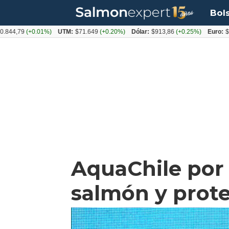
Bol
4,79
(+0.01%)
UTM:
$71.649
(+0.20%)
Dólar:
$913,86
(+0.25%)
Euro:
$1053
AquaChile por 
salmón y prote