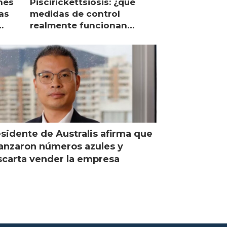
nes
Piscirickettsiosis: ¿qué
as
medidas de control
realmente funcionan
según expertos chilenos?
sidente de Australis afirma que
anzaron números azules y
carta vender la empresa