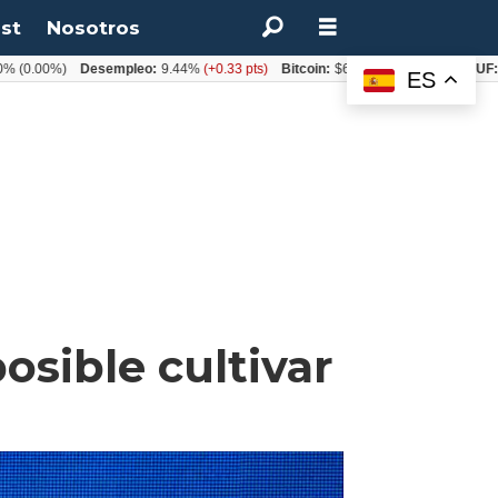
st
Nosotros
.00%)
Desempleo:
9.44%
(+0.33 pts)
Bitcoin:
$64.600,08
(+2.93%)
UF:
$40.
ES
osible cultivar