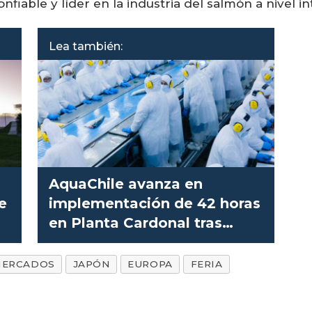
iable y líder en la industria del salmón a nivel in
Lea también:
AquaChile avanza en
e
implementación de 42 horas
en Planta Cardonal tras
diálogo positivo con
sindicato
ERCADOS
JAPÓN
EUROPA
FERIA