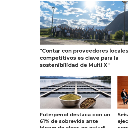
"Contar con proveedores locale
competitivos es clave para la
sostenibilidad de Multi X"
Futerpenol destaca con un
Seis
61% de sobrevida ante
ejec
bloom de algas en estudio
com