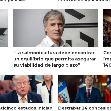
monicultura chilena
salmonicultura
"La salmonicultura debe encontrar
Con
l
un equilibrio que permita asegurar
imp
su viabilidad de largo plazo”
140
nticinco estados inician
Destrabar 24 concesio