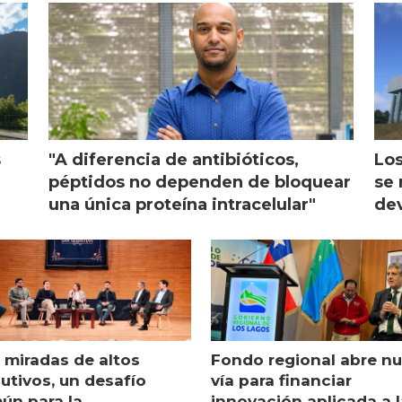
s
"A diferencia de antibióticos,
Los
péptidos no dependen de bloquear
se 
una única proteína intracelular"
dev
 miradas de altos
Fondo regional abre n
utivos, un desafío
vía para financiar
ún para la
innovación aplicada a l