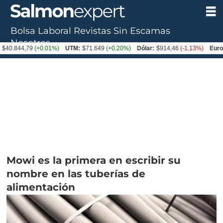
Bolsa Laboral
Revistas
Sin Escamas
Nosotros
4,79
(+0.01%)
UTM:
$71.649
(+0.20%)
Dólar:
$914,46
(-1.13%)
Euro:
$1054
Mowi es la primera en escribir su
nombre en las tuberías de
alimentación