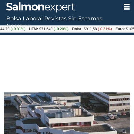
Bolsa Laboral
Revistas
Sin Escamas
Nosotros
9
(+0.01%)
UTM:
$71.649
(+0.20%)
Dólar:
$911,58
(-0.31%)
Euro:
$1053,36
(