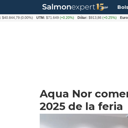
Bol
44,79
(0.00%)
UTM:
$71.649
(+0.20%)
Dólar:
$913,86
(+0.25%)
Euro:
$1053
Aqua Nor comenz
2025 de la feria