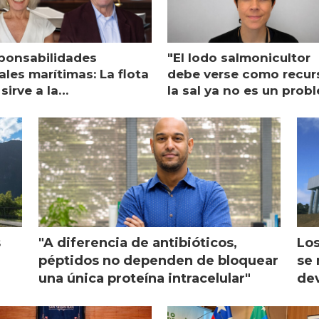
ponsabilidades
"El lodo salmonicultor
les marítimas: La flota
debe verse como recur
sirve a la
la sal ya no es un prob
monicultura entrega su
ón
s
"A diferencia de antibióticos,
Los
péptidos no dependen de bloquear
se 
una única proteína intracelular"
dev