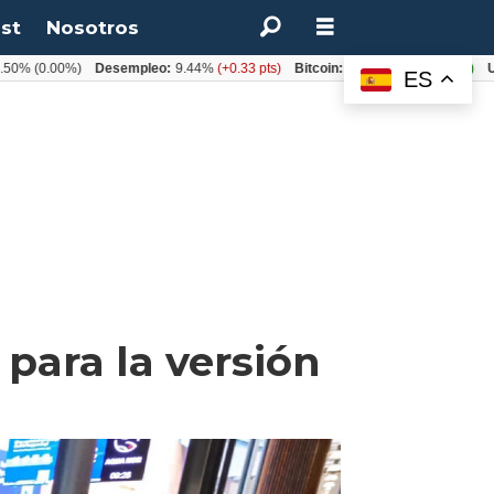
st
Nosotros
0.00%)
Desempleo:
9.44%
(+0.33 pts)
Bitcoin:
$64.600,08
(+2.93%)
UF:
$40
ES
para la versión