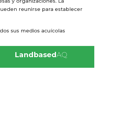
esas y organizaciones. La
pueden reunirse para establecer
odos sus medios acuícolas
Landbased
AQ