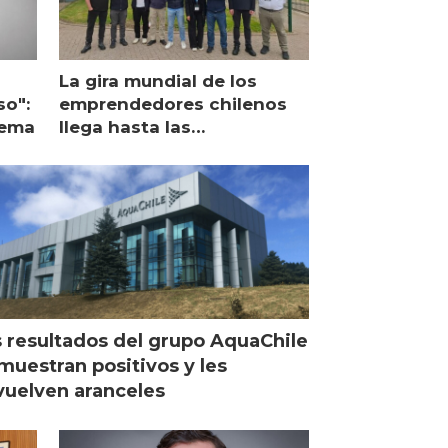
La gira mundial de los
so":
emprendedores chilenos
lema
llega hasta las
operaciones de Mowi en
Escocia
 resultados del grupo AquaChile
muestran positivos y les
uelven aranceles