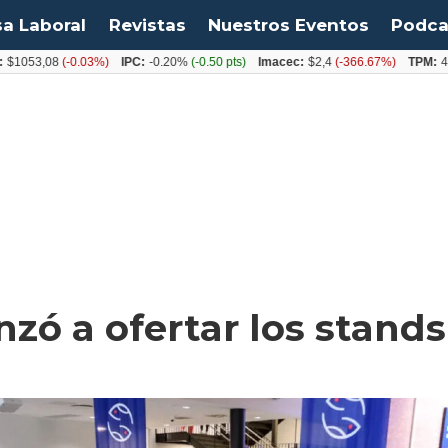
sa Laboral
Revistas
Nuestros Eventos
Podca
,08
(-0.03%)
IPC:
-0.20%
(-0.50 pts)
Imacec:
$2,4
(-366.67%)
TPM:
4.50%
(
ó a ofertar los stands 