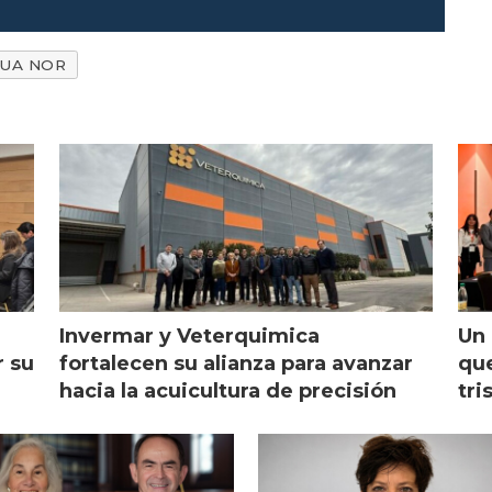
salmonicultura"
UA NOR
Invermar y Veterquimica
Un 
r su
fortalecen su alianza para avanzar
que
hacia la acuicultura de precisión
tri