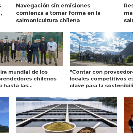
s
Navegación sin emisiones
Res
,
comienza a tomar forma en la
mar
salmonicultura chilena
sal
ira mundial de los
"Contar con proveedor
rendedores chilenos
locales competitivos e
a hasta las
clave para la sostenibi
raciones de Mowi en
de Multi X"
ocia