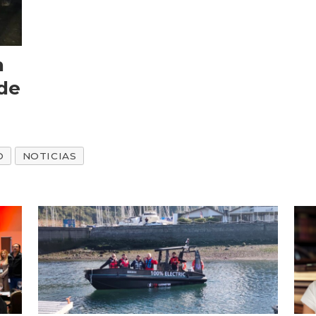
n
 de
O
NOTICIAS