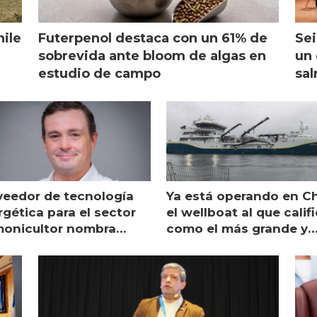
hile
Futerpenol destaca con un 61% de
Sei
sobrevida ante bloom de algas en
un 
estudio de campo
sal
veedor de tecnología
Ya está operando en Ch
gética para el sector
el wellboat al que calif
monicultor nombra
como el más grande y
aging director en Chile
moderno