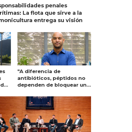
ponsabilidades penales
ítimas: La flota que sirve a la
monicultura entrega su visión
es
"A diferencia de
s
antibióticos, péptidos no
lidad
dependen de bloquear una
única proteína intracelular"