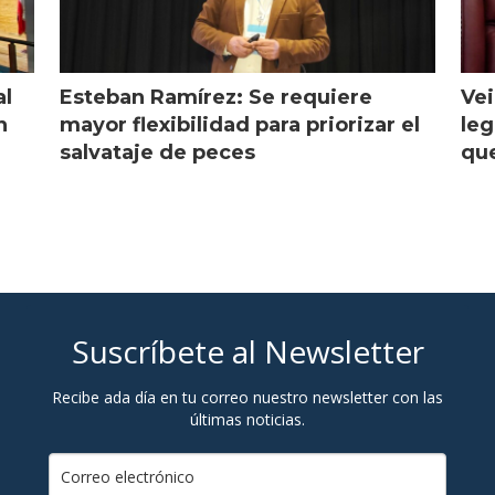
al
Esteban Ramírez: Se requiere
Vei
n
mayor flexibilidad para priorizar el
leg
salvataje de peces
que
Suscríbete al Newsletter
Recibe ada día en tu correo nuestro newsletter con las
últimas noticias.