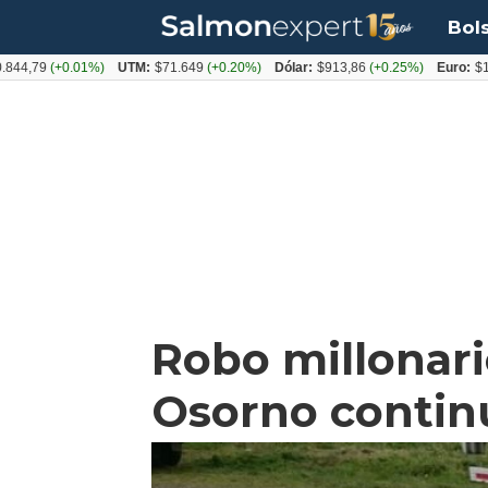
Bol
9
(+0.01%)
UTM:
$71.649
(+0.20%)
Dólar:
$913,86
(+0.25%)
Euro:
$1053,0
Robo millonar
Osorno contin