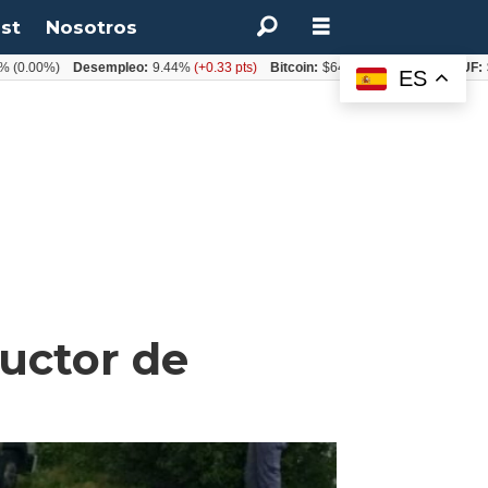
st
Nosotros
0%)
Desempleo:
9.44%
(+0.33 pts)
Bitcoin:
$64.600,08
(+2.93%)
UF:
$40.84
ES
uctor de