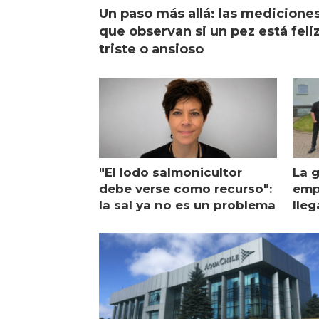
Un paso más allá: las medicione
que observan si un pez está feliz
triste o ansioso
"El lodo salmonicultor
La g
debe verse como recurso":
emp
la sal ya no es un problema
lleg
ope
Esc