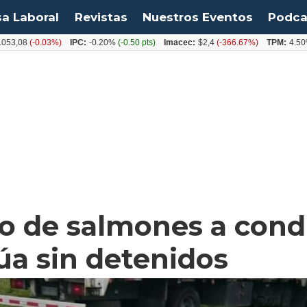
sa Laboral
Revistas
Nuestros Eventos
Podca
8
(-0.03%)
IPC:
-0.20%
(-0.50 pts)
Imacec:
$2,4
(-366.67%)
TPM:
4.50%
(0.0
io de salmones a cond
úa sin detenidos