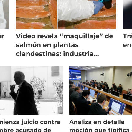
or
Video revela “maquillaje” de
Trá
salmón en plantas
en
clandestinas: industria
condena estas prácticas
ienza juicio contra
Analiza en detalle
mbre acusado de
moción que tipifica 