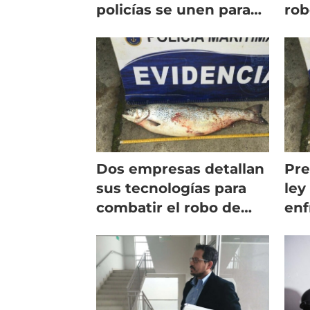
policías se unen para
rob
prevenir robo de
emp
salmones
com
Dos empresas detallan
Pre
sus tecnologías para
ley
combatir el robo de
enf
salmón
con
sal