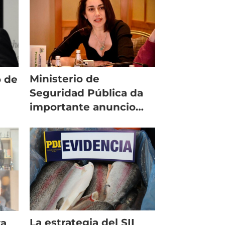
Ministerio de
o de
Seguridad Pública da
importante anuncio
para enfrentar los
robos de salmón
La estrategia del SII
va