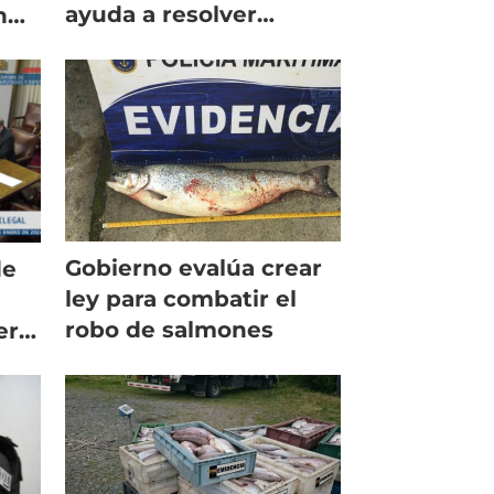
ayuda a resolver
n
problema de la
salmonicultura
Gobierno evalúa crear
de
ley para combatir el
robo de salmones
ero