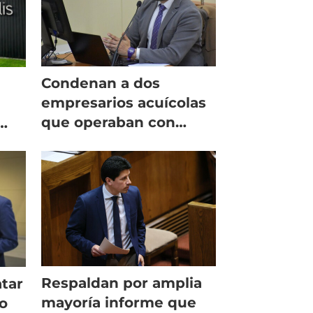
Condenan a dos
empresarios acuícolas
que operaban con
emisión de facturas
la
falsas
Respaldan por amplia
atar
mayoría informe que
o