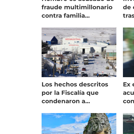
fraude multimillonario
de 
contra familia
tra
propietaria de
ton
salmonicultora
Os
Los hechos descritos
Ex 
por la Fiscalía que
acu
condenaron a
con
exejecutivos de Nova
per
Austral