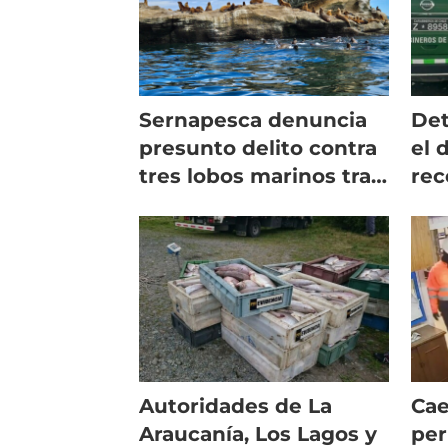
Sernapesca denuncia
Det
presunto delito contra
el 
tres lobos marinos tras
rec
aviso de
mil
salmonicultora
cam
Autoridades de La
Cae
Araucanía, Los Lagos y
per