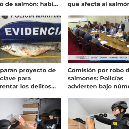
o de salmón: había
que afecta al salmó
resarios y
en Chile
erciantes
paran proyecto de
Comisión por robo 
 clave para
salmones: Policías
rentar los delitos
advierten bajo núm
tra la
de denuncias
monicultura