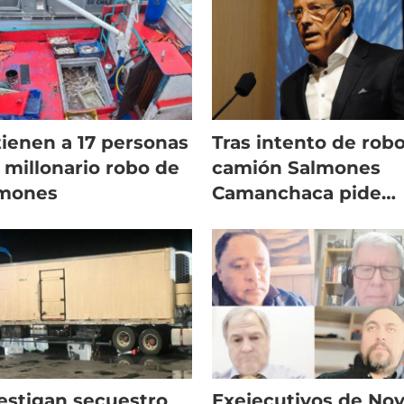
ienen a 17 personas
Tras intento de rob
 millonario robo de
camión Salmones
lmones
Camanchaca pide
“extirpar” crimen
organizado
estigan secuestro
Exejecutivos de No