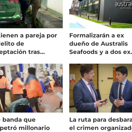
ienen a pareja por
Formalizarán a ex
delito de
dueño de Australis
eptación tras
Seafoods y a dos ex
lonario robo a
altos ejecutivos de 
ión de salmones
empresa
 banda que
La ruta para desbar
petró millonario
el crimen organizad