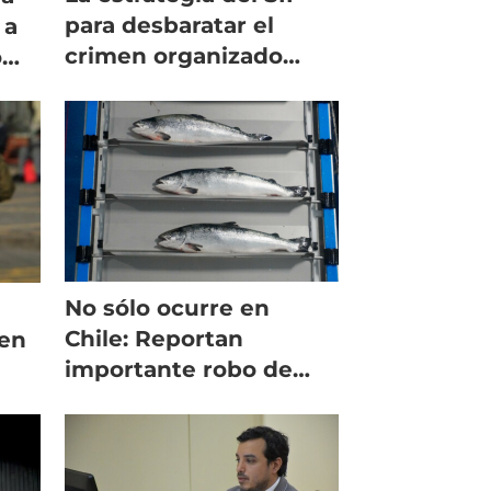
para desbaratar el
 a
crimen organizado
o
contra el salmón
No sólo ocurre en
Chile: Reportan
 en
importante robo de
salmón en Noruega