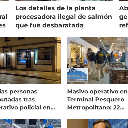
Los detalles de la planta
Ab
ral
procesadora ilegal de salmón
ge
es
que fue desbaratada
re
de
ias personas
Masivo operativo en
utadas tras
Terminal Pesquero
rativo policial en
Metropolitano: 22
cinas de exportador
detenidos por robo
salmón
salmón