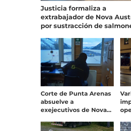
Justicia formaliza a
extrabajador de Nova Aust
por sustracción de salmon
Corte de Punta Arenas
Var
absuelve a
imp
exejecutivos de Nova
ope
Austral por
ofi
contaminación de
de 