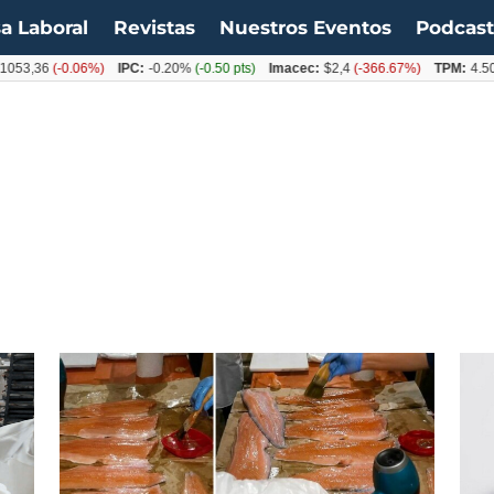
a Laboral
Revistas
Nuestros Eventos
Podcas
-0.06%)
IPC:
-0.20%
(-0.50 pts)
Imacec:
$2,4
(-366.67%)
TPM:
4.50%
(0.00%