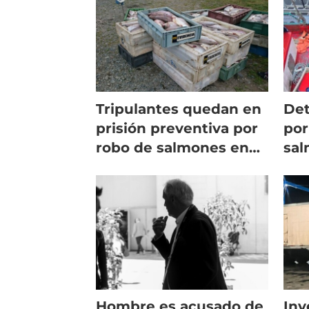
aguas
Tripulantes quedan en
Det
prisión preventiva por
por
robo de salmones en
sa
Chiloé
Hombre es acusado de
Inv