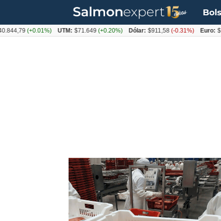
Bols
(+0.01%)
UTM:
$71.649
(+0.20%)
Dólar:
$911,58
(-0.31%)
Euro:
$1053,36
(
Tag:
delito