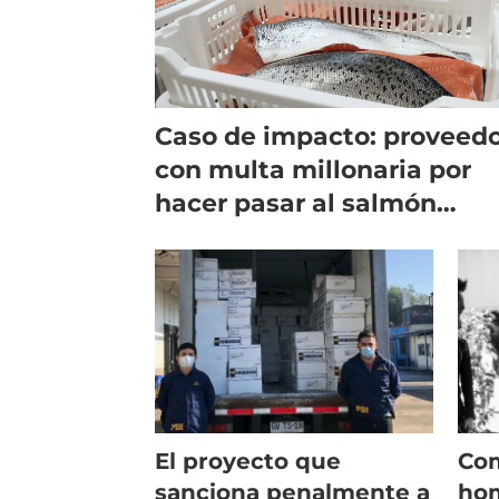
Caso de impacto: proveed
con multa millonaria por
hacer pasar al salmón
chileno como escocés
El proyecto que
Com
sanciona penalmente a
ho