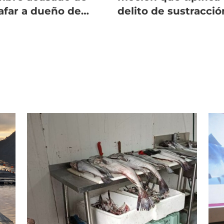
afar a dueño de
delito de sustracció
n salmonicultora
de salmón