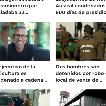
camionero que
Austral condenados
sladaba 22
800 días de presidi
eladas salmón en
que cumplirán en
orno
libertad
ejecutivo de la
Dos hombres son
icultura es
detenidos por robo
denado a cadena
local de venta de
petua por asesinato
salmón en Puerto
Montt