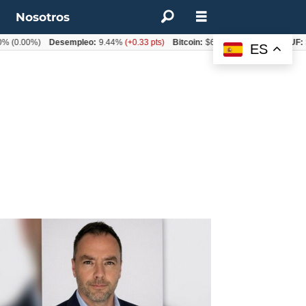
t
Nosotros
)
Desempleo:
9.44%
(+0.33 pts)
Bitcoin:
$62.760,11
(-1.74%)
UF:
$40.844,
ES