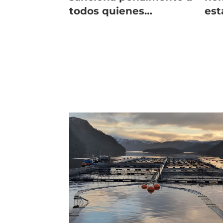
todos quienes
est
participen en el tráfico
gra
ilícito de salmón