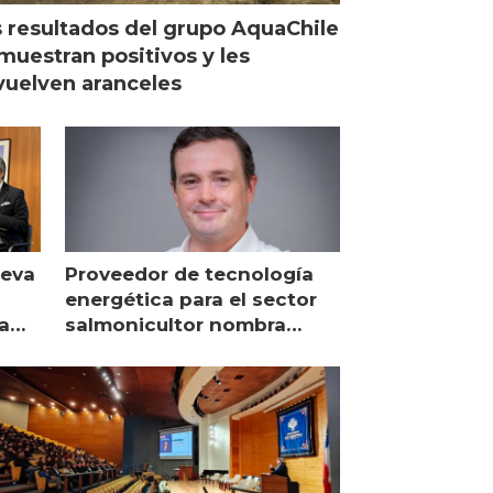
 resultados del grupo AquaChile
muestran positivos y les
uelven aranceles
ueva
Proveedor de tecnología
energética para el sector
a
salmonicultor nombra
managing director en Chile