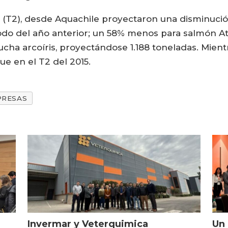
6 (T2), desde Aquachile proyectaron una disminuci
odo del año anterior; un 58% menos para salmón At
cha arcoíris, proyectándose 1.188 toneladas. Mient
ue en el T2 del 2015.
PRESAS
Invermar y Veterquimica
Un 