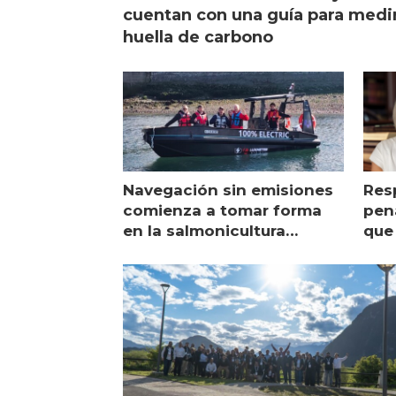
cuentan con una guía para medi
huella de carbono
Navegación sin emisiones
Res
comienza a tomar forma
pena
en la salmonicultura
que 
chilena
sal
visi