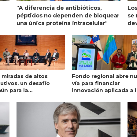
s
"A diferencia de antibióticos,
Los
péptidos no dependen de bloquear
se 
una única proteína intracelular"
dev
 miradas de altos
Fondo regional abre n
utivos, un desafío
vía para financiar
ún para la
innovación aplicada a l
monicultura chilena
salmonicultura