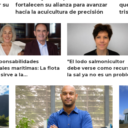
r su
fortalecen su alianza para avanzar
que
hacia la acuicultura de precisión
tri
ponsabilidades
"El lodo salmonicultor
les marítimas: La flota
debe verse como recur
sirve a la
la sal ya no es un prob
monicultura entrega su
ón