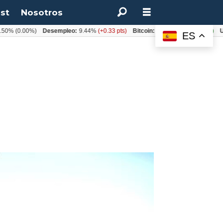
st
Nosotros
(0.00%)
Desempleo:
9.44%
(+0.33 pts)
Bitcoin:
$64.600,08
(+2.93%)
UF:
$4
ES