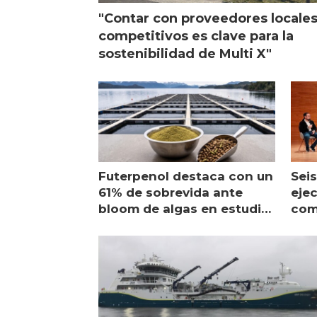
"Contar con proveedores locale
competitivos es clave para la
sostenibilidad de Multi X"
Futerpenol destaca con un
Seis
61% de sobrevida ante
ejec
bloom de algas en estudio
com
de campo
sal