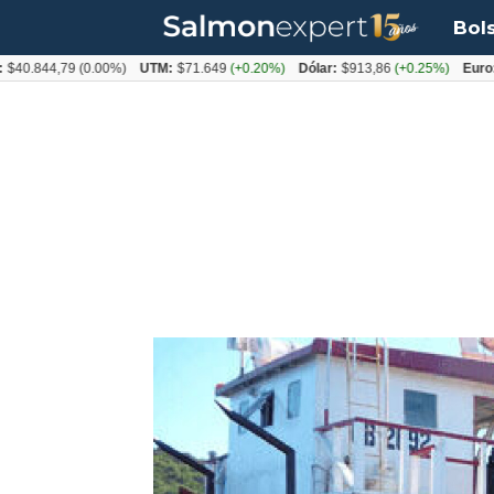
Bol
844,79
(0.00%)
UTM:
$71.649
(+0.20%)
Dólar:
$913,86
(+0.25%)
Euro:
$105