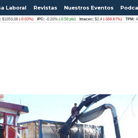
sa Laboral
Revistas
Nuestros Eventos
Podca
3,08
(-0.03%)
IPC:
-0.20%
(-0.50 pts)
Imacec:
$2,4
(-366.67%)
TPM:
4.50%