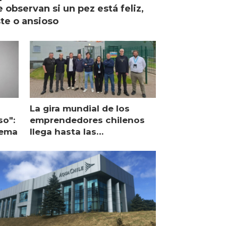
 observan si un pez está feliz,
ste o ansioso
La gira mundial de los
so":
emprendedores chilenos
lema
llega hasta las
operaciones de Mowi en
Escocia