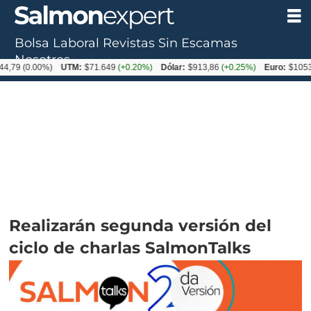
Bolsa Laboral
Revistas
Sin Escamas
Nosotros
.00%)
UTM:
$71.649
(+0.20%)
Dólar:
$913,86
(+0.25%)
Euro:
$1053,08
(-0.
Realizarán segunda versión del
ciclo de charlas SalmonTalks