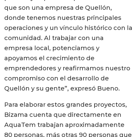
que son una empresa de Quellón,
elementos de Chiloé en el interior.
donde tenemos nuestras principales
Es un diseño innovador del cual no
operaciones y un vínculo histórico con la
dudamos en participar”, destacó
comunidad. Al trabajar con una
Guido Villa, arquitecto y dueño de
empresa local, potenciamos y
empresa de arquitectura
apoyamos el crecimiento de
Chilwe Arquitectos, que colaboró en
emprendedores y reafirmamos nuestro
este concepto de pontón habitable.
compromiso con el desarrollo de
El pontón tiene habitabilidad para 12,
Quellón y su gente”, expresó Bueno.
distribuidas en 4 dormitorios en
Para elaborar estos grandes proyectos,
total, 2 dormitorios cuádruples y 2
Bizama cuenta que directamente en
dobles con baño privado. En tnato,
AquaTem trabajan aproximadamente
el comedor tiene capacidad para 16
80 personas, más otras 90 personas que
personas, una cocina
full
equipada y