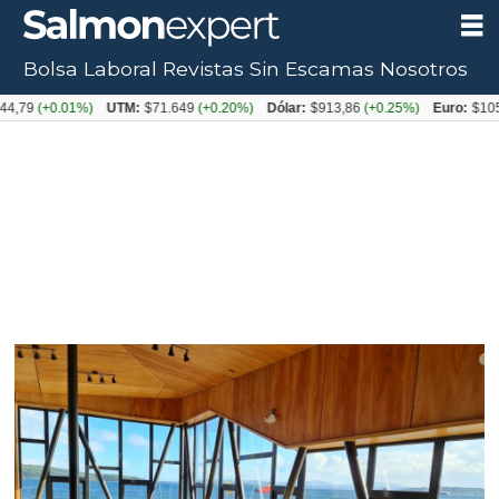
Bolsa Laboral
Revistas
Sin Escamas
Nosotros
0.01%)
UTM:
$71.649
(+0.20%)
Dólar:
$913,86
(+0.25%)
Euro:
$1053,08
(-0