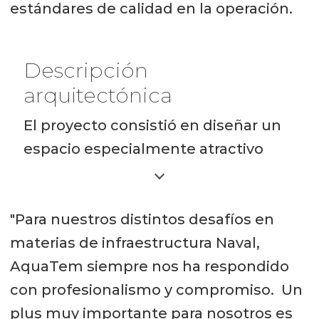
estándares de calidad en la operación.
Descripción
arquitectónica
El proyecto consistió en diseñar un
espacio especialmente atractivo
para los trabajadores, con buena
iluminación y ventilación, con las
"Para nuestros distintos desafíos en
comodidades que se pudieran
materias de infraestructura Naval,
encontrar en un hotel, para que su
AquaTem siempre nos ha respondido
estadía pueda ser agradable.
con profesionalismo y compromiso. Un
“Encontramos la calidez de la
plus muy importante para nosotros es
madera nativa y se rescatan