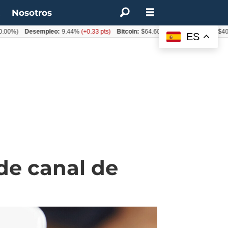
t
Nosotros
Desempleo:
9.44%
(+0.33 pts)
Bitcoin:
$64.600,08
(+2.93%)
UF:
$40.844,7
ES
de canal de