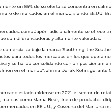
amente un 85% de su oferta se concentra en salmón
ero de mercados en el mundo, siendo EE.UU, Brasil
rcados, como Japón, adicionalmente se ofrece tru
 que son diferenciadoras y altamente valoradas.
e comercializa bajo la marca ‘Southring, the Southe
uctos para todos los mercados en los que operamos
tiva y se ha ido consolidando con un posicionamient
salmón en el mundo”, afirma Derek Kohn, gerente C
ercado estadounidense en 2021, el sector de reta
e, marcas como Mama Bear, línea de productos dirig
upermercados en EE.UU.; y Cosecha del Mar, una m