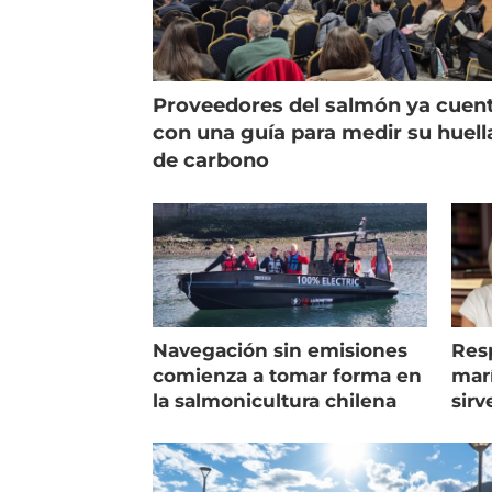
Proveedores del salmón ya cuen
con una guía para medir su huell
de carbono
Navegación sin emisiones
Res
comienza a tomar forma en
marí
la salmonicultura chilena
sirv
entr