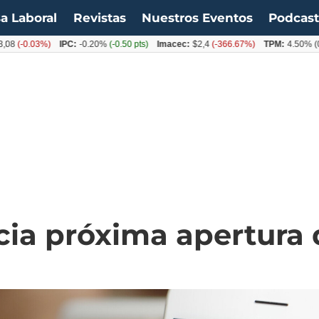
a Laboral
Revistas
Nuestros Eventos
Podcas
0.03%)
IPC:
-0.20%
(-0.50 pts)
Imacec:
$2,4
(-366.67%)
TPM:
4.50%
(0.00%)
cia próxima apertura 