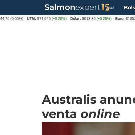
Bols
0.00%)
UTM:
$71.649
(+0.20%)
Dólar:
$913,86
(+0.25%)
Euro:
$1053,08
(-
Australis anun
venta
online