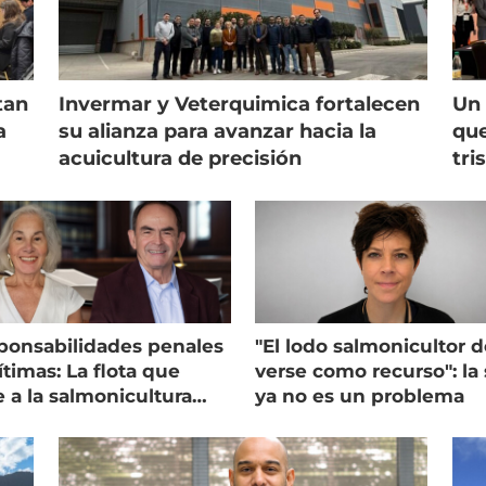
tan
Invermar y Veterquimica fortalecen
Un 
a
su alianza para avanzar hacia la
que
acuicultura de precisión
tri
ponsabilidades penales
"El lodo salmonicultor 
timas: La flota que
verse como recurso": la 
e a la salmonicultura
ya no es un problema
ega su visión