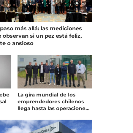
paso más allá: las mediciones
 observan si un pez está feliz,
ste o ansioso
debe
La gira mundial de los
sal
emprendedores chilenos
llega hasta las operaciones
de Mowi en Escocia