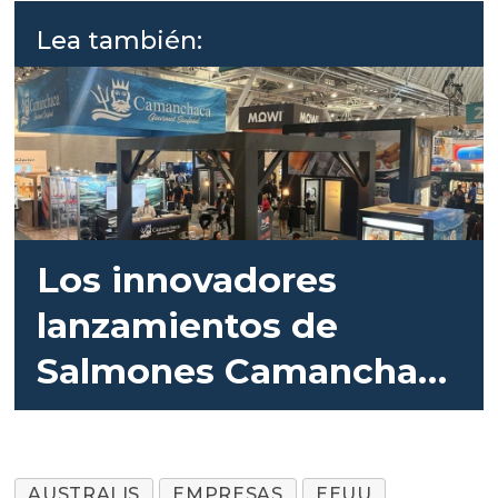
EE.UU.
Lea también:
Los innovadores
lanzamientos de
Salmones Camanchaca
en Estados Unidos
AUSTRALIS
EMPRESAS
EEUU