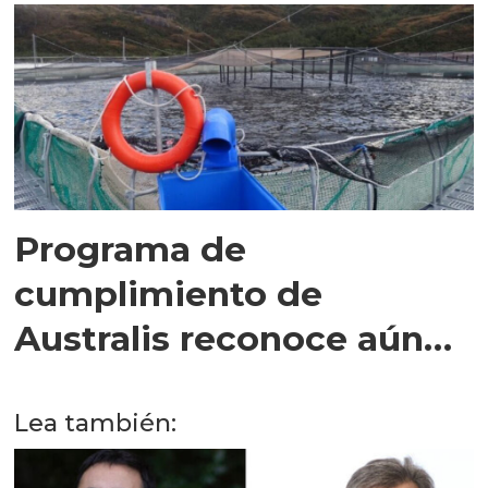
Programa de
cumplimiento de
Australis reconoce aún
mayor sobreproducción
en Estero Retroceso
Lea también: