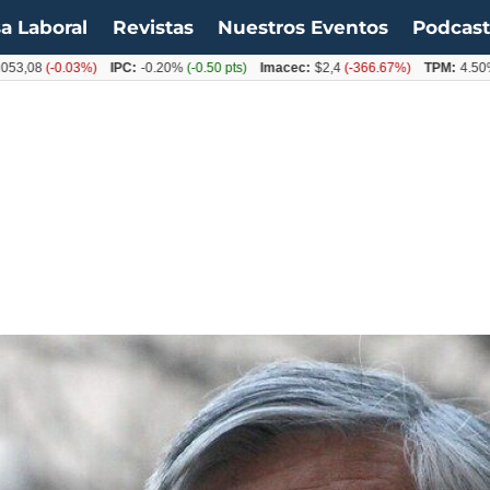
a Laboral
Revistas
Nuestros Eventos
Podcas
8
(-0.03%)
IPC:
-0.20%
(-0.50 pts)
Imacec:
$2,4
(-366.67%)
TPM:
4.50%
(0.0