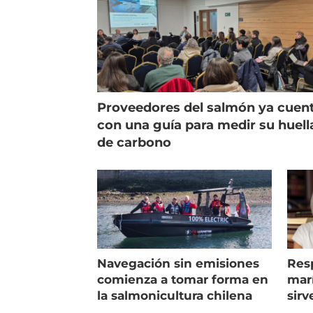
Proveedores del salmón ya cuen
con una guía para medir su huell
de carbono
Navegación sin emisiones
Res
comienza a tomar forma en
marí
la salmonicultura chilena
sirv
entr