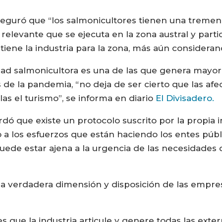
seguró que “los salmonicultores tienen una tremen
relevante que se ejecuta en la zona austral y part
 tiene la industria para la zona, más aún considera
ividad salmonicultora es una de las que genera mayo
 de la pandemia, “no deja de ser cierto que las af
las el turismo”, se informa en diario
El Divisadero.
rdó que existe un protocolo suscrito por la propia 
 los esfuerzos que están haciendo los entes públic
uede estar ajena a la urgencia de las necesidades
 la verdadera dimensión y disposición de las empr
 es que la industria articule y genere todas las ext