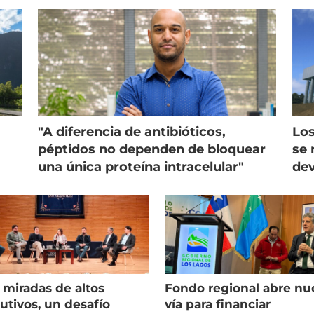
"A diferencia de antibióticos,
Los
péptidos no dependen de bloquear
se 
una única proteína intracelular"
dev
 miradas de altos
Fondo regional abre nu
utivos, un desafío
vía para financiar