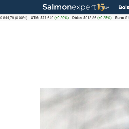
Bols
79
(0.00%)
UTM:
$71.649
(+0.20%)
Dólar:
$913,86
(+0.25%)
Euro:
$1053,0