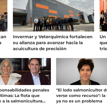
tan
Invermar y Veterquimica fortalecen
Un 
a
su alianza para avanzar hacia la
que
acuicultura de precisión
tri
ponsabilidades penales
"El lodo salmonicultor 
timas: La flota que
verse como recurso": la 
e a la salmonicultura
ya no es un problema
ega su visión