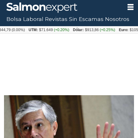
Bolsa Laboral
Revistas
Sin Escamas
Nosotros
(0.00%)
UTM:
$71.649
(+0.20%)
Dólar:
$913,86
(+0.25%)
Euro:
$1053,08
(-