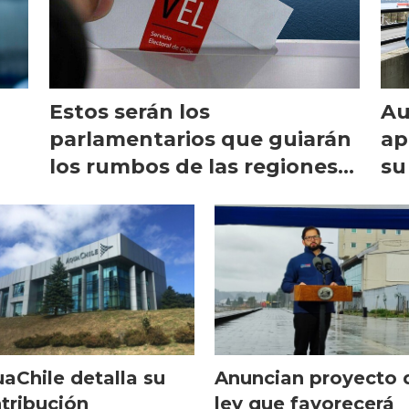
Estos serán los
Au
parlamentarios que guiarán
ap
los rumbos de las regiones
su
l
salmonicultoras
aChile detalla su
Anuncian proyecto 
tribución
ley que favorecerá