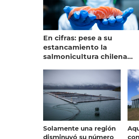
En cifras: pese a su
estancamiento la
salmonicultura chilena
impulsa el empleo regiona
Solamente una región
Aqu
disminuyó su número
con