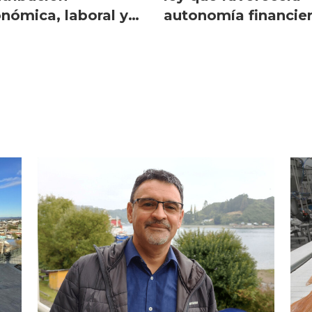
nómica, laboral y
autonomía financie
ial por región
de Gobiernos
Regionales