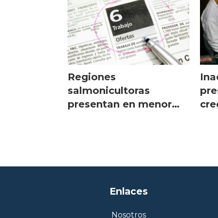
Regiones
Ina
salmonicultoras
pre
presentan en menor
cre
desempleo a nivel
nacional
Enlaces
Nosotros