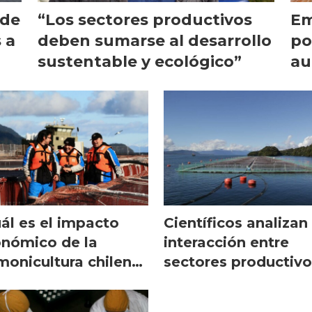
 de
“Los sectores productivos
Em
 a
deben sumarse al desarrollo
po
sustentable y ecológico”
au
re
ál es el impacto
Científicos analizan
nómico de la
interacción entre
monicultura chilena
sectores productivo
regiones?
conflictos
socioambientales