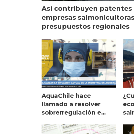
Así contribuyen patentes
empresas salmonicultoras
presupuestos regionales
AquaChile hace
¿Cu
llamado a resolver
eco
sobrerregulación e
sal
incerteza jurídica
en 