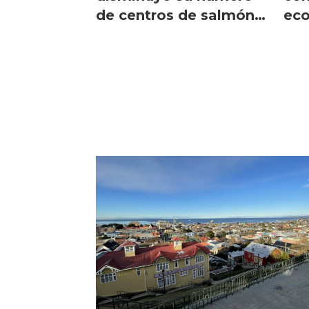
de centros de salmón
eco
operativos
soc