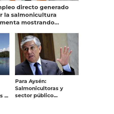
pleo directo generado
r la salmonicultura
menta mostrando
cuperación
Para Aysén:
Salmonicultoras y
sector público
s y
suscribirán protocolo
productivo