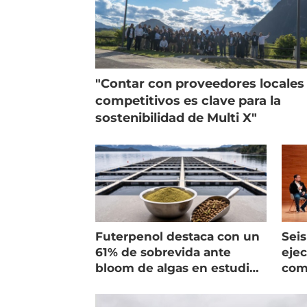
"Contar con proveedores locales
competitivos es clave para la
sostenibilidad de Multi X"
Futerpenol destaca con un
Seis
61% de sobrevida ante
ejec
bloom de algas en estudio
com
de campo
salm