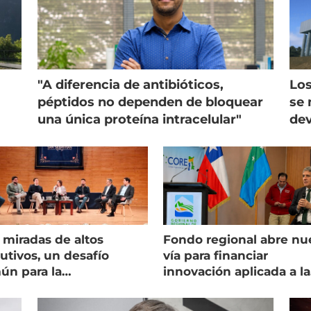
"A diferencia de antibióticos,
Los
péptidos no dependen de bloquear
se 
una única proteína intracelular"
dev
 miradas de altos
Fondo regional abre nu
utivos, un desafío
vía para financiar
ún para la
innovación aplicada a la
onicultura chilena
salmonicultura