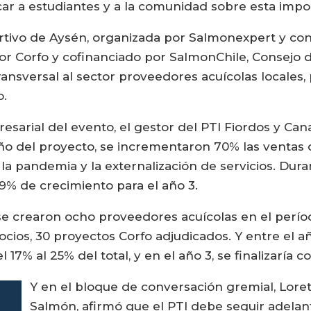
ar a estudiantes y a la comunidad sobre esta impor
ortivo de Aysén, organizada por Salmonexpert y con
r Corfo y cofinanciado por SalmonChile, Consejo 
ransversal al sector proveedores acuícolas locales
o.
sarial del evento, el gestor del PTI Fiordos y Cana
ño del proyecto, se incrementaron 70% las ventas
a pandemia y la externalización de servicios. Dura
9% de crecimiento para el año 3.
se crearon ocho proveedores acuícolas en el perí
cios, 30 proyectos Corfo adjudicados. Y entre el añ
17% al 25% del total, y en el año 3, se finalizaría 
Y en el bloque de conversación gremial, Loret
Salmón, afirmó que el PTI debe seguir adelan