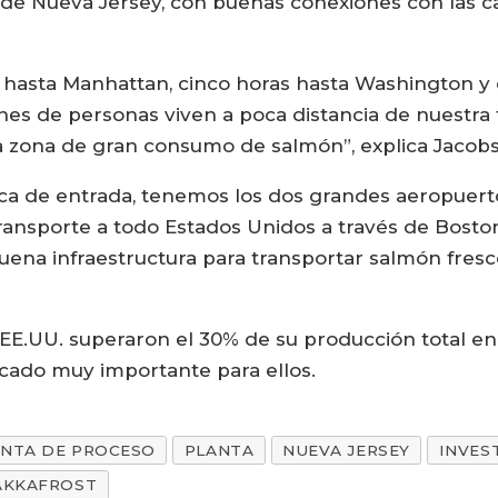
e de Nueva Jersey, con buenas conexiones con las c
 hasta Manhattan, cinco horas hasta Washington y 
nes de personas viven a poca distancia de nuestra fá
a zona de gran consumo de salmón”, explica Jacobs
tica de entrada, tenemos los dos grandes aeropuer
ransporte a todo Estados Unidos a través de Boston
ena infraestructura para transportar salmón fresc
EE.UU. superaron el 30% de su producción total en 
rcado muy importante para ellos.
ANTA DE PROCESO
PLANTA
NUEVA JERSEY
INVES
AKKAFROST