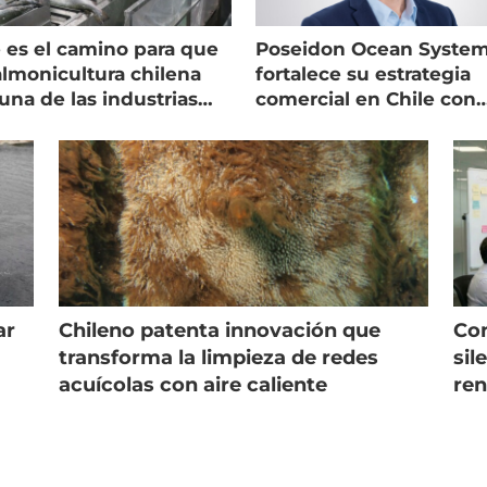
 es el camino para que
Poseidon Ocean Syste
almonicultura chilena
fortalece su estrategia
una de las industrias
comercial en Chile con
 seguras
nuevo gerente
ar
Chileno patenta innovación que
Con
s
transforma la limpieza de redes
sil
acuícolas con aire caliente
ren