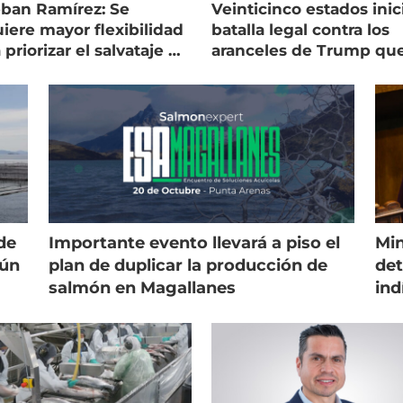
eban Ramírez: Se
Veinticinco estados inic
iere mayor flexibilidad
batalla legal contra los
 priorizar el salvataje de
aranceles de Trump qu
es
golpean al salmón
de
Importante evento llevará a piso el
Min
gún
plan de duplicar la producción de
det
salmón en Magallanes
ind