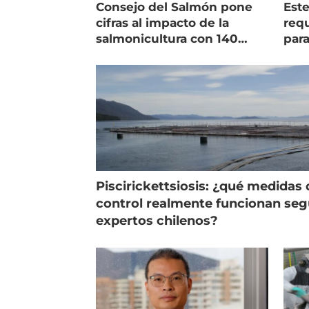
Consejo del Salmón pone
Est
cifras al impacto de la
requ
salmonicultura con 140
para
indicadores
pec
Piscirickettsiosis: ¿qué medidas 
control realmente funcionan se
expertos chilenos?