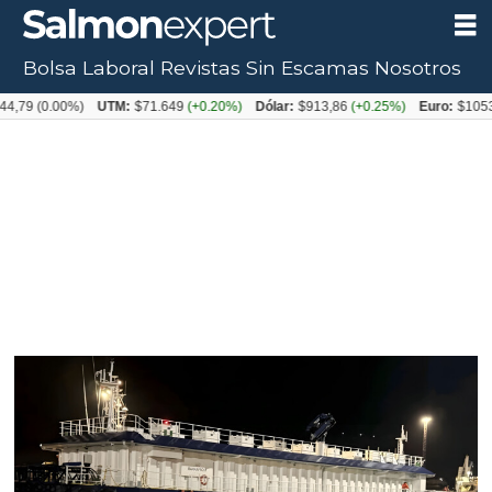
Bolsa Laboral
Revistas
Sin Escamas
Nosotros
Tag:
UTM:
$71.649
(+0.20%)
Dólar:
$913,86
(+0.25%)
Euro:
$1053,08
(-0.03%)
bakkafrost