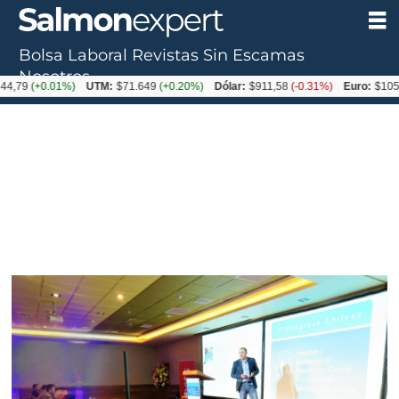
Bolsa Laboral
Revistas
Sin Escamas
Nosotros
0.01%)
UTM:
$71.649
(+0.20%)
Dólar:
$911,58
(-0.31%)
Euro:
$1053,36
(-0