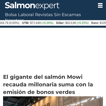
Bolsa Laboral
Revistas
Sin Escamas
Nosotros
4,79
(0.00%)
UTM:
$71.649
(+0.20%)
Dólar:
$913,86
(+0.25%)
Euro:
$1053,
El gigante del salmón Mowi
recauda millonaria suma con la
emisión de bonos verdes