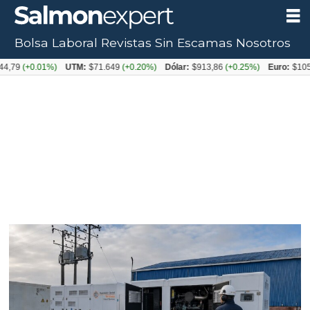
Bolsa Laboral
Revistas
Sin Escamas
Nosotros
Tag:
0.01%)
UTM:
$71.649
(+0.20%)
Dólar:
$913,86
(+0.25%)
Euro:
$1053,08
(-
inversiones