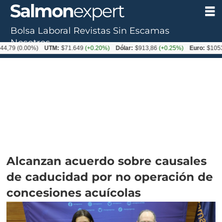
Bolsa Laboral
Revistas
Sin Escamas
Nosotros
0.00%)
UTM:
$71.649
(+0.20%)
Dólar:
$913,86
(+0.25%)
Euro:
$1053,08
(-0
Alcanzan acuerdo sobre causales
de caducidad por no operación de
concesiones acuícolas