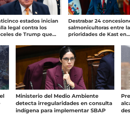
ticinco estados inician
Destrabar 24 concesion
lla legal contra los
salmonicultoras entre l
nceles de Trump que
prioridades de Kast en
pean al salmón
Magallanes
el
Ministerio del Medio Ambiente
Pre
e
detecta irregularidades en consulta
alc
indígena para implementar SBAP
des