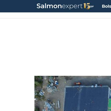
Bols
40.844,79
(+0.01%)
UTM:
$71.649
(+0.20%)
Dólar:
$911,58
(-0.31%)
Euro: