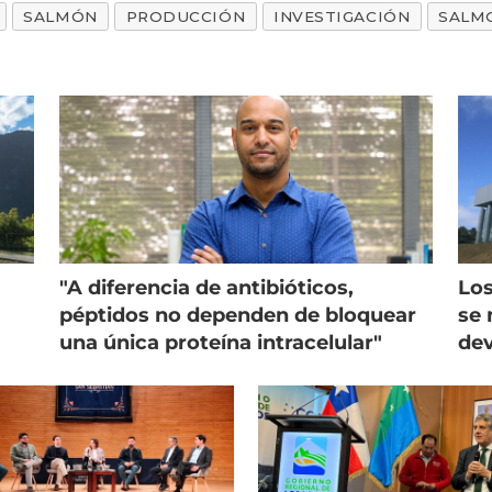
SALMÓN
PRODUCCIÓN
INVESTIGACIÓN
SALM
"A diferencia de antibióticos,
Los
péptidos no dependen de bloquear
se 
una única proteína intracelular"
dev