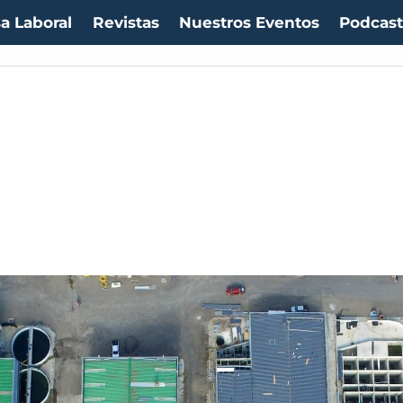
a Laboral
Revistas
Nuestros Eventos
Podcas
$1053,36
(-0.06%)
IPC:
-0.20%
(-0.50 pts)
Imacec:
$2,4
(-366.67%)
TPM:
4.