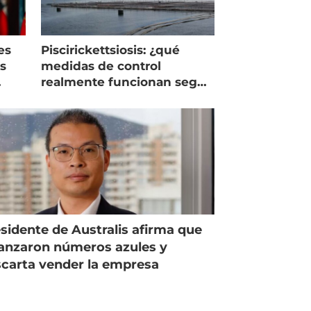
es
Piscirickettsiosis: ¿qué
as
medidas de control
realmente funcionan según
expertos chilenos?
sidente de Australis afirma que
anzaron números azules y
carta vender la empresa