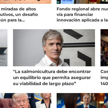
 miradas de altos
Fondo regional abre nu
utivos, un desafío
vía para financiar
ún para la
innovación aplicada a la
onicultura chilena
salmonicultura
"La salmonicultura debe encontrar
Con
un equilibrio que permita asegurar
imp
su viabilidad de largo plazo”
140