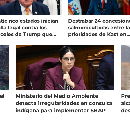
ticinco estados inician
Destrabar 24 concesion
lla legal contra los
salmonicultoras entre l
nceles de Trump que
prioridades de Kast en
pean al salmón
Magallanes
el
Ministerio del Medio Ambiente
Pre
e
detecta irregularidades en consulta
alc
indígena para implementar SBAP
des