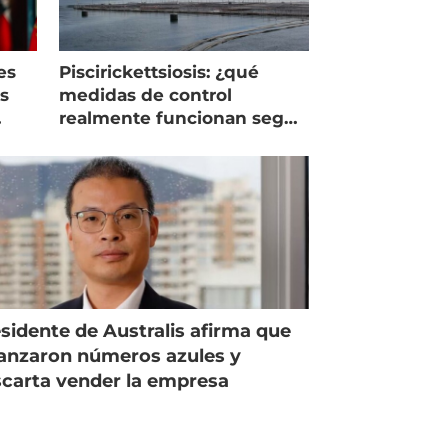
es
Piscirickettsiosis: ¿qué
as
medidas de control
realmente funcionan según
expertos chilenos?
sidente de Australis afirma que
anzaron números azules y
carta vender la empresa