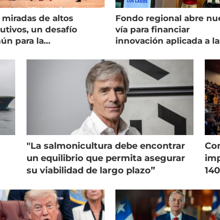
 miradas de altos
Fondo regional abre nu
utivos, un desafío
vía para financiar
ún para la
innovación aplicada a la
onicultura chilena
salmonicultura
"La salmonicultura debe encontrar
Con
un equilibrio que permita asegurar
imp
su viabilidad de largo plazo”
140