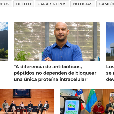
OBOS
DELITO
CARABINEROS
NOTICIAS
CAMIÓ
"A diferencia de antibióticos,
Los
péptidos no dependen de bloquear
se 
una única proteína intracelular"
dev