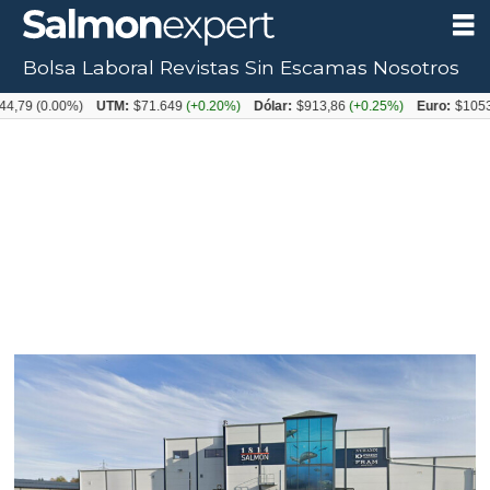
Bolsa Laboral
Revistas
Sin Escamas
Nosotros
Tag:
UTM:
$71.649
(+0.20%)
Dólar:
$913,86
(+0.25%)
Euro:
$1053,08
(-0.03%)
robos