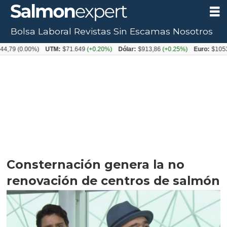
Bolsa Laboral
Revistas
Sin Escamas
Nosotros
0.00%)
UTM:
$71.649
(+0.20%)
Dólar:
$913,86
(+0.25%)
Euro:
$1053,08
(-0
Consternación genera la no
renovación de centros de salmón