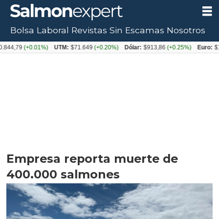
Bolsa Laboral
Revistas
Sin Escamas
Nosotros
9
(+0.01%)
UTM:
$71.649
(+0.20%)
Dólar:
$913,86
(+0.25%)
Euro:
$1053,08
Empresa reporta muerte de
400.000 salmones