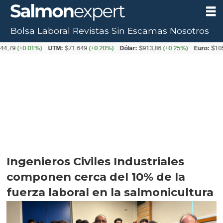
Bolsa Laboral
Revistas
Sin Escamas
Nosotros
0.01%)
UTM:
$71.649
(+0.20%)
Dólar:
$913,86
(+0.25%)
Euro:
$1053,08
(-
Ingenieros Civiles Industriales
componen cerca del 10% de la
fuerza laboral en la salmonicultura