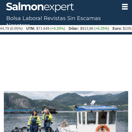
Bolsa Laboral
Revistas
Sin Escamas
Nosotros
0.00%)
UTM:
$71.649
(+0.20%)
Dólar:
$913,86
(+0.25%)
Euro:
$1053,08
(-0