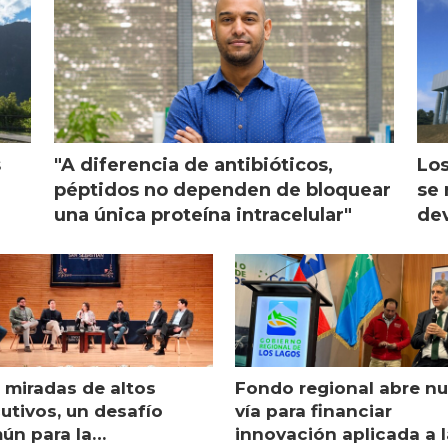
s
"A diferencia de antibióticos,
Los
péptidos no dependen de bloquear
se 
una única proteína intracelular"
dev
 miradas de altos
Fondo regional abre n
utivos, un desafío
vía para financiar
ún para la
innovación aplicada a l