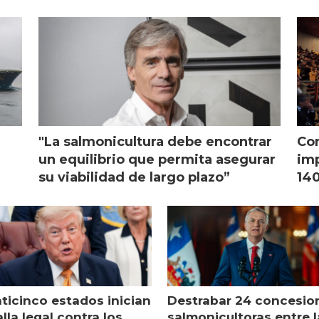
monicultura chilena
salmonicultura
"La salmonicultura debe encontrar
Con
l
un equilibrio que permita asegurar
imp
su viabilidad de largo plazo”
140
nticinco estados inician
Destrabar 24 concesio
lla legal contra los
salmonicultoras entre l