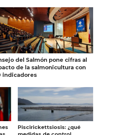
managing director en Chile
sejo del Salmón pone cifras al
acto de la salmonicultura con
 indicadores
nes
Piscirickettsiosis: ¿qué
as
medidas de control