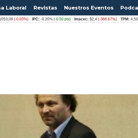
sa Laboral
Revistas
Nuestros Eventos
Podca
8
(-0.03%)
IPC:
-0.20%
(-0.50 pts)
Imacec:
$2,4
(-366.67%)
TPM:
4.50%
(0.