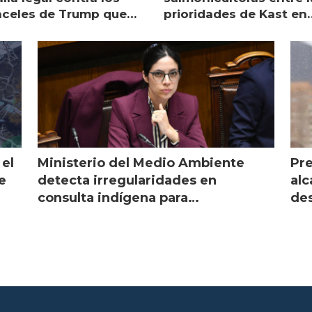
nceles de Trump que
prioridades de Kast en
pean al salmón
Magallanes
 el
Ministerio del Medio Ambiente
Pre
e
detecta irregularidades en
alc
consulta indígena para
des
implementar SBAP