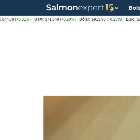
Bol
79
(+0.01%)
UTM:
$71.649
(+0.20%)
Dólar:
$913,86
(+0.25%)
Euro:
$1053,0