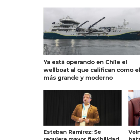
de campo
sal
Ya está operando en Chile el
wellboat al que califican como e
más grande y moderno
Esteban Ramírez: Se
Vei
requiere mayor flexibilidad
bata