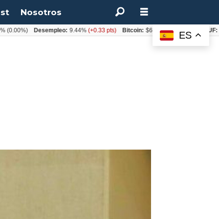
st
Nosotros
00%)
Desempleo:
9.44%
(+0.33 pts)
Bitcoin:
$64.600,08
(+2.93%)
UF:
$40.8
ES