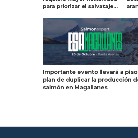
para priorizar el salvataje
ara
de peces
gol
Importante evento llevará a piso
plan de duplicar la producción d
salmón en Magallanes