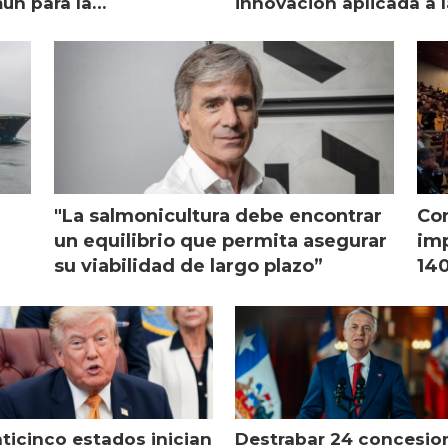
ún para la
innovación aplicada a l
monicultura chilena
salmonicultura
"La salmonicultura debe encontrar
Con
l
un equilibrio que permita asegurar
imp
su viabilidad de largo plazo”
140
nticinco estados inician
Destrabar 24 concesio