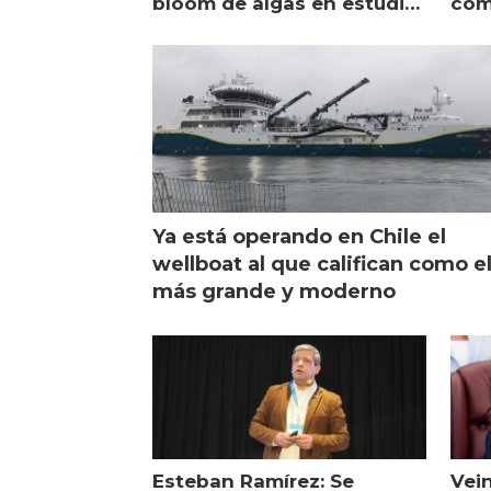
bloom de algas en estudio
com
de campo
sal
Ya está operando en Chile el
wellboat al que califican como e
más grande y moderno
Esteban Ramírez: Se
Vei