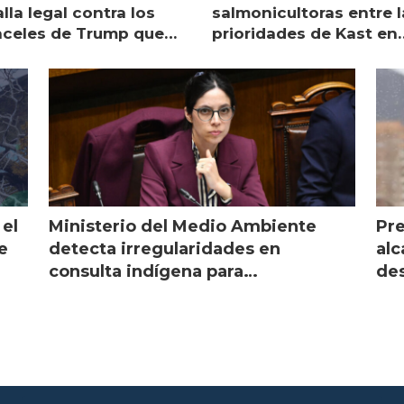
lla legal contra los
salmonicultoras entre l
nceles de Trump que
prioridades de Kast en
pean al salmón
Magallanes
 el
Ministerio del Medio Ambiente
Pre
e
detecta irregularidades en
alc
consulta indígena para
des
implementar SBAP