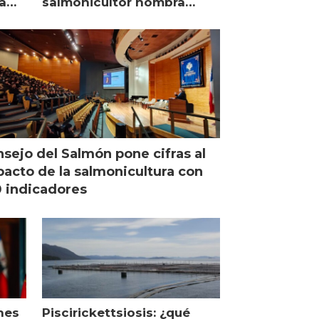
a
salmonicultor nombra
managing director en Chile
sejo del Salmón pone cifras al
acto de la salmonicultura con
 indicadores
nes
Piscirickettsiosis: ¿qué