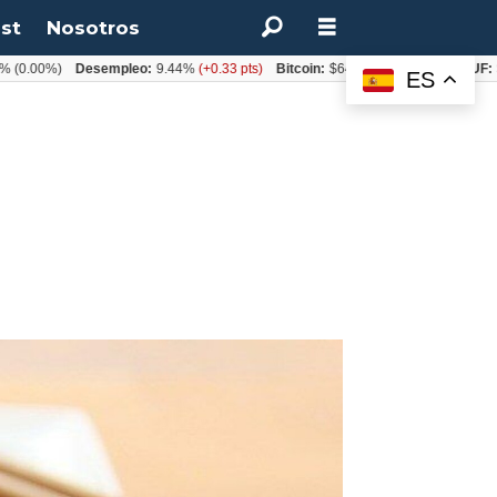
st
Nosotros
0%)
Desempleo:
9.44%
(+0.33 pts)
Bitcoin:
$64.600,08
(+2.93%)
UF:
$40.84
ES