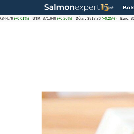
Bol
9
(+0.01%)
UTM:
$71.649
(+0.20%)
Dólar:
$913,86
(+0.25%)
Euro:
$1053,08