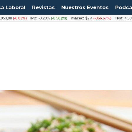
sa Laboral
Revistas
Nuestros Eventos
Podca
(-0.03%)
IPC:
-0.20%
(-0.50 pts)
Imacec:
$2,4
(-366.67%)
TPM:
4.50%
(0.0