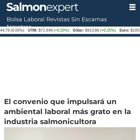
Bolsa Laboral
Revistas
Sin Escamas
Nosotros
0.00%)
UTM:
$71.649
(+0.20%)
Dólar:
$913,86
(+0.25%)
Euro:
$1053,08
(-0
El convenio que impulsará un
ambiental laboral más grato en la
industria salmonicultora