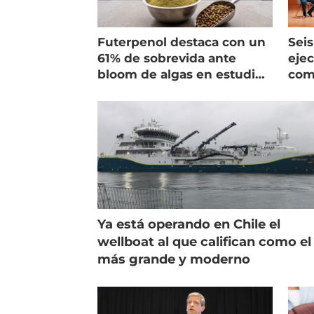
Futerpenol destaca con un
Seis
61% de sobrevida ante
ejec
bloom de algas en estudio
com
de campo
salm
Ya está operando en Chile el
wellboat al que califican como el
más grande y moderno