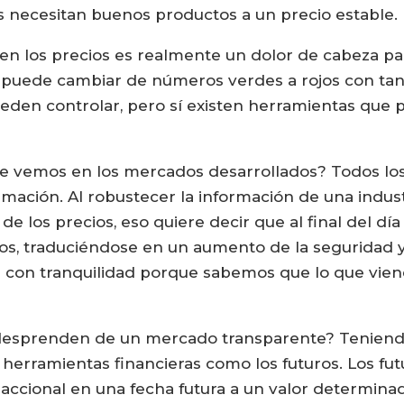
s necesitan buenos productos a un precio estable.
d en los precios es realmente un dolor de cabeza p
puede cambiar de números verdes a rojos con tant
den controlar, pero sí existen herramientas que p
que vemos en los mercados desarrollados? Todos l
mación. Al robustecer la información de una indust
de los precios, eso quiere decir que al final del dí
s, traduciéndose en un aumento de la seguridad y 
r con tranquilidad porque sabemos que lo que viene 
 desprenden de un mercado transparente? Teniend
a herramientas financieras como los futuros. Los fu
accional en una fecha futura a un valor determina