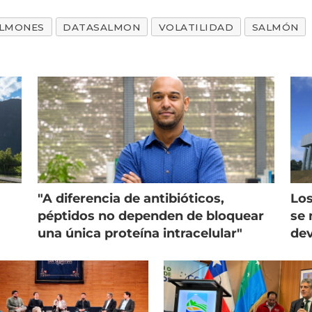
LMONES
DATASALMON
VOLATILIDAD
SALMÓN
"A diferencia de antibióticos,
Los
péptidos no dependen de bloquear
se 
una única proteína intracelular"
dev