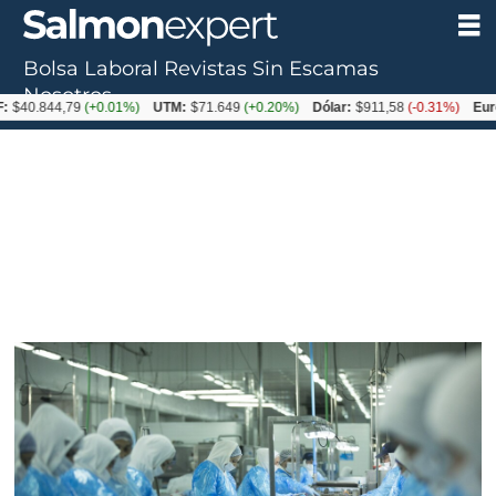
Bolsa Laboral
Revistas
Sin Escamas
Nosotros
844,79
(+0.01%)
UTM:
$71.649
(+0.20%)
Dólar:
$911,58
(-0.31%)
Euro:
$105