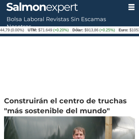
Bolsa Laboral
Revistas
Sin Escamas
Nosotros
0.00%)
UTM:
$71.649
(+0.20%)
Dólar:
$913,86
(+0.25%)
Euro:
$1053,08
(-
Construirán el centro de truchas
"más sostenible del mundo"