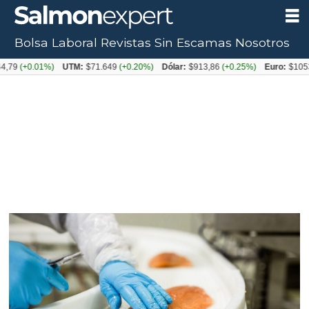
Bolsa Laboral
Revistas
Sin Escamas
Nosotros
0.01%)
UTM:
$71.649
(+0.20%)
Dólar:
$913,86
(+0.25%)
Euro:
$1053,08
(-0