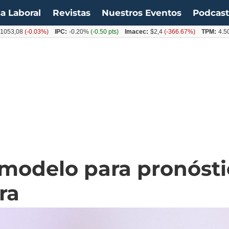
a Laboral
Revistas
Nuestros Eventos
Podcas
08
(-0.03%)
IPC:
-0.20%
(-0.50 pts)
Imacec:
$2,4
(-366.67%)
TPM:
4.50%
(0.
modelo para pronósti
ra