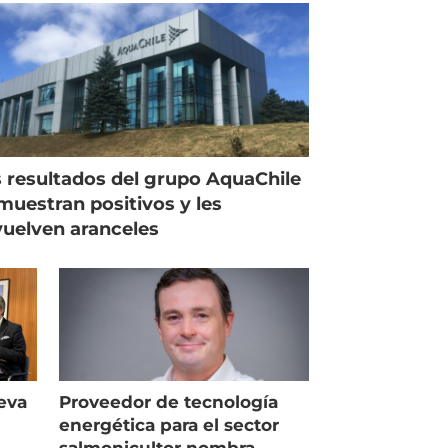
 resultados del grupo AquaChile
muestran positivos y les
uelven aranceles
eva
Proveedor de tecnología
energética para el sector
salmonicultor nombra