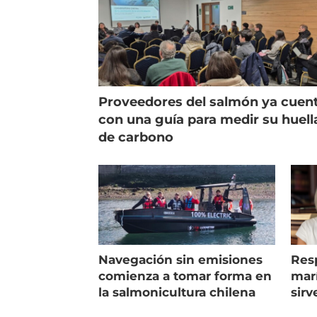
Proveedores del salmón ya cuen
con una guía para medir su huell
de carbono
Navegación sin emisiones
Res
comienza a tomar forma en
marí
la salmonicultura chilena
sirv
entr