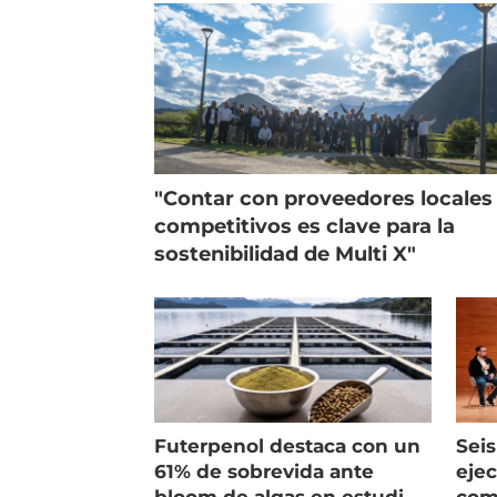
"Contar con proveedores locales
competitivos es clave para la
sostenibilidad de Multi X"
Futerpenol destaca con un
Seis
61% de sobrevida ante
ejec
bloom de algas en estudio
com