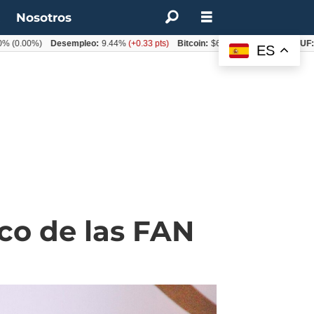
t
Nosotros
00%)
Desempleo:
9.44%
(+0.33 pts)
Bitcoin:
$64.600,08
(+2.93%)
UF:
$40.8
ES
co de las FAN