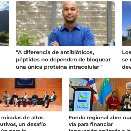
"A diferencia de antibióticos,
Los
péptidos no dependen de bloquear
se 
una única proteína intracelular"
dev
 miradas de altos
Fondo regional abre nu
utivos, un desafío
vía para financiar
ún para la
innovación aplicada a la