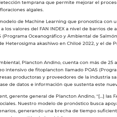
etección temprana que permite mejorar el proceso
floraciones algales.
odelo de Machine Learning que pronostica con un
a los valores del FAN INDEX a nivel de barrios de a
AS (Programa Oceanográfico y Ambiental de Salmón
de Heterosigma akashiwo en Chiloé 2022, y el de 
mbiental, Plancton Andino, cuenta con más de 25 añ
eo intensivo de fitoplancton llamado POAS (Progr
esas productoras y proveedores de la industria sal
ase de datos e información que sustenta este nue
nt, gerente general de Plancton Andino, “[…] las 
ciales. Nuestro modelo de pronóstico busca apoyar
narios, generando una brecha de tiempo suficiente