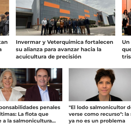
tan
Invermar y Veterquimica fortalecen
Un 
a
su alianza para avanzar hacia la
que
acuicultura de precisión
tri
ponsabilidades penales
"El lodo salmonicultor 
timas: La flota que
verse como recurso": la 
e a la salmonicultura
ya no es un problema
ega su visión