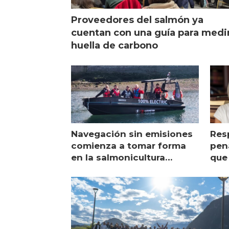
Proveedores del salmón ya
cuentan con una guía para medi
huella de carbono
Navegación sin emisiones
Res
comienza a tomar forma
pena
en la salmonicultura
que 
chilena
sal
visi