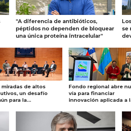
s
"A diferencia de antibióticos,
Los
péptidos no dependen de bloquear
se 
una única proteína intracelular"
dev
 miradas de altos
Fondo regional abre n
utivos, un desafío
vía para financiar
ún para la
innovación aplicada a l
monicultura chilena
salmonicultura