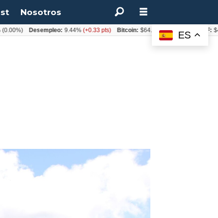
st
Nosotros
%)
Desempleo:
9.44%
(+0.33 pts)
Bitcoin:
$64.600,08
(+2.93%)
UF:
$40.844
ES