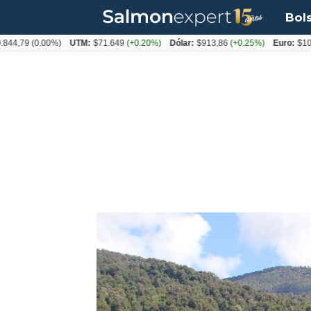
Bol
9
(0.00%)
UTM:
$71.649
(+0.20%)
Dólar:
$913,86
(+0.25%)
Euro:
$1053,08
(