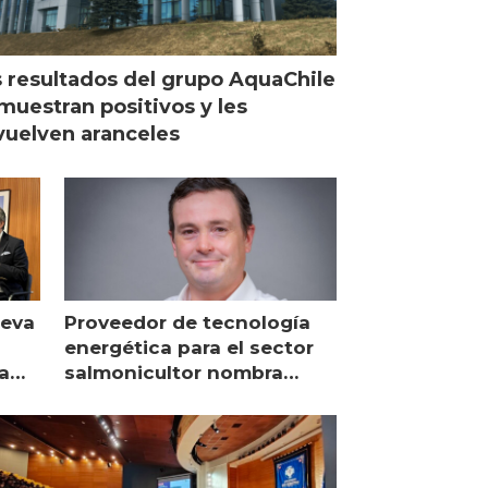
 resultados del grupo AquaChile
muestran positivos y les
uelven aranceles
ueva
Proveedor de tecnología
energética para el sector
a
salmonicultor nombra
managing director en Chile