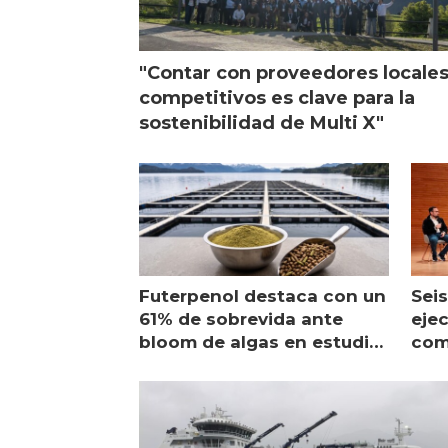
"Contar con proveedores locale
competitivos es clave para la
sostenibilidad de Multi X"
Futerpenol destaca con un
Seis
61% de sobrevida ante
ejec
bloom de algas en estudio
com
de campo
sal