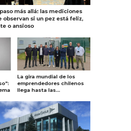
paso más allá: las mediciones
 observan si un pez está feliz,
ste o ansioso
La gira mundial de los
so":
emprendedores chilenos
lema
llega hasta las
operaciones de Mowi en
Escocia