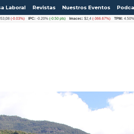
sa Laboral
Revistas
Nuestros Eventos
Podca
-0.03%)
IPC:
-0.20%
(-0.50 pts)
Imacec:
$2,4
(-366.67%)
TPM:
4.50%
(0.00