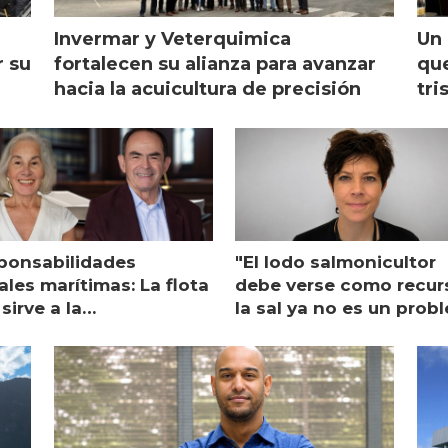
Invermar y Veterquimica
Un 
r su
fortalecen su alianza para avanzar
que
hacia la acuicultura de precisión
tri
ponsabilidades
"El lodo salmonicultor
les marítimas: La flota
debe verse como recur
sirve a la
la sal ya no es un prob
monicultura entrega su
ón