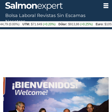
Bolsa Laboral
Revistas
Sin Escamas
Nosotros
0.00%)
UTM:
$71.649
(+0.20%)
Dólar:
$913,86
(+0.25%)
Euro:
$1053,08
(-0