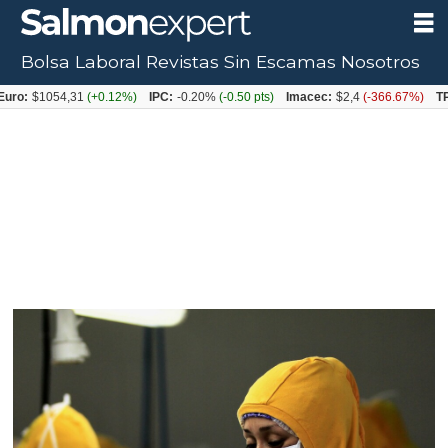
Bolsa Laboral
Revistas
Sin Escamas
Nosotros
1054,31
(+0.12%)
IPC:
-0.20%
(-0.50 pts)
Imacec:
$2,4
(-366.67%)
TPM:
4.