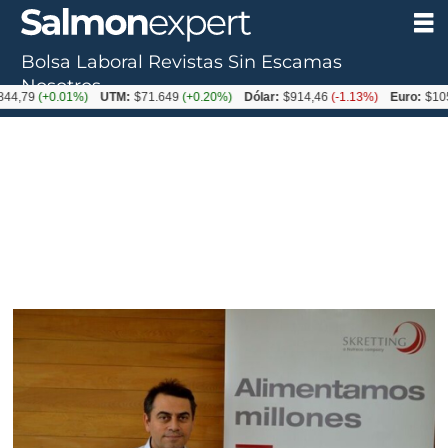
Bolsa Laboral
Revistas
Sin Escamas
Nosotros
(+0.01%)
UTM:
$71.649
(+0.20%)
Dólar:
$914,46
(-1.13%)
Euro:
$1054,01
(