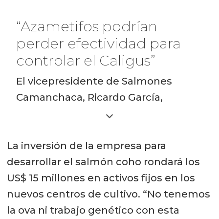
“Azametifos podrían
perder efectividad para
controlar el Caligus”
El vicepresidente de Salmones
Camanchaca, Ricardo García,
admitió que se han detectado
signos de resistencia a los
La inversión de la empresa para
Azametifos en la región de Aysén,
desarrollar el salmón coho rondará los
por tanto, “podrían perder
US$ 15 millones en activos fijos en los
efectividad en los próximos años, y
nuevos centros de cultivo. “No tenemos
es por eso que tenemos buenas
la ova ni trabajo genético con esta
opciones disponibles para mantener