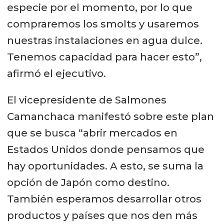
especie por el momento, por lo que
la situación de piojo de mar bajo
compraremos los smolts y usaremos
control”.
nuestras instalaciones en agua dulce.
La compañía, de hecho, participó en
Tenemos capacidad para hacer esto”,
un proceso en que se analizó cuáles
afirmó el ejecutivo.
son las mejores alternativas para
El vicepresidente de Salmones
combatir el Caligus en Noruega y
Camanchaca manifestó sobre este plan
que podrían ser adaptadas en Chile.
que se busca “abrir mercados en
“Esperamos que, en la primera parte
Estados Unidos donde pensamos que
de 2019, realicemos exploraciones y
hay oportunidades. A esto, se suma la
ensayos para determinar esto”,
opción de Japón como destino.
apuntó García.
También esperamos desarrollar otros
El ejecutivo detalló que Pharmaq
productos y países que nos den más