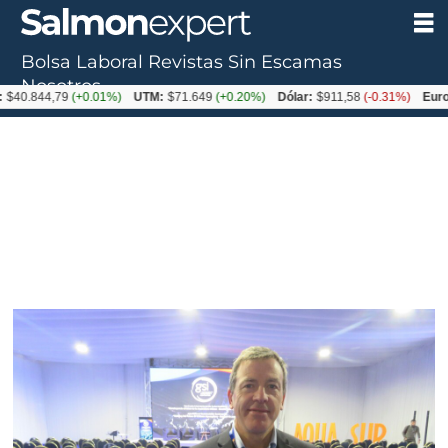
Bolsa Laboral
Revistas
Sin Escamas
Nosotros
44,79
(+0.01%)
UTM:
$71.649
(+0.20%)
Dólar:
$911,58
(-0.31%)
Euro:
$1053