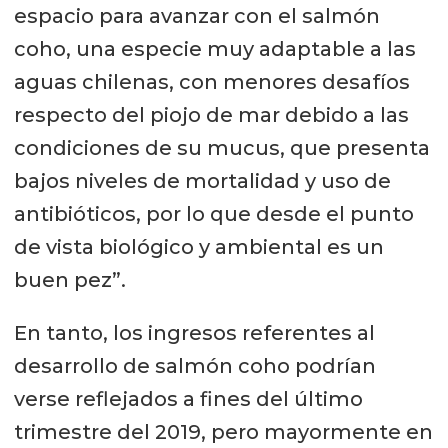
está desarrollando un nuevo
espacio para avanzar con el salmón
tratamiento en base a baños, el cual
coho, una especie muy adaptable a las
se muestra eficiente en ensayos,
aguas chilenas, con menores desafíos
“también probamos con Luferon de
respecto del piojo de mar debido a las
Elanco, antes de que los peces
condiciones de su mucus, que presenta
vayan al mar, dando una buena
bajos niveles de mortalidad y uso de
protección al salmón en un período
antibióticos, por lo que desde el punto
de 6 a 8 meses. Además, el peróxido
de vista biológico y ambiental es un
de hidrógeno igualmente puede ser
buen pez”.
utilizado en Chile, es mucho más
En tanto, los ingresos referentes al
caro, pero en caso que debamos
desarrollo de salmón coho podrían
aplicarlo, lo haremos”.
verse reflejados a fines del último
trimestre del 2019, pero mayormente en