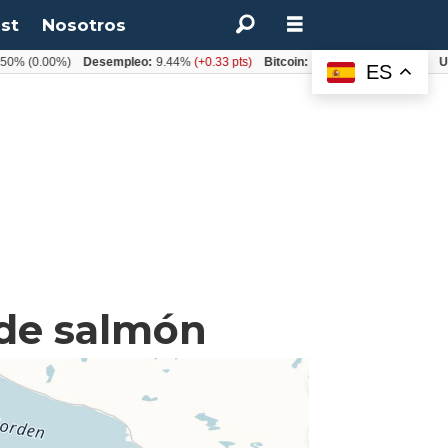
st
Nosotros
(0.00%)
Desempleo:
9.44%
(+0.33 pts)
Bitcoin:
$64.600,08
(+2.93%)
UF:
$4
ES
 de salmón