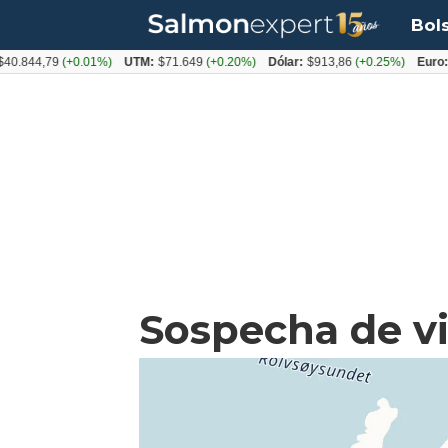
Bol
44,79
(+0.01%)
UTM:
$71.649
(+0.20%)
Dólar:
$913,86
(+0.25%)
Euro:
$10
Sospecha de vi