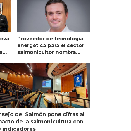
ueva
Proveedor de tecnología
energética para el sector
a
salmonicultor nombra
managing director en Chile
sejo del Salmón pone cifras al
acto de la salmonicultura con
 indicadores