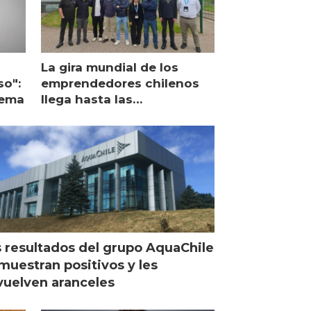
La gira mundial de los
so":
emprendedores chilenos
lema
llega hasta las
operaciones de Mowi en
Escocia
 resultados del grupo AquaChile
muestran positivos y les
uelven aranceles