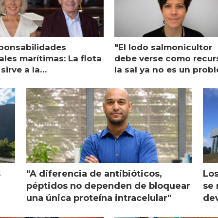
ponsabilidades
"El lodo salmonicultor
les marítimas: La flota
debe verse como recur
sirve a la
la sal ya no es un prob
monicultura entrega su
ón
s
"A diferencia de antibióticos,
Los
péptidos no dependen de bloquear
se 
una única proteína intracelular"
dev