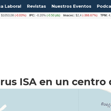
sa Laboral
Revistas
Nuestros Eventos
Podca
53,08
(-0.03%)
IPC:
-0.20%
(-0.50 pts)
Imacec:
$2,4
(-366.67%)
TPM:
4.50%
rus ISA en un centro