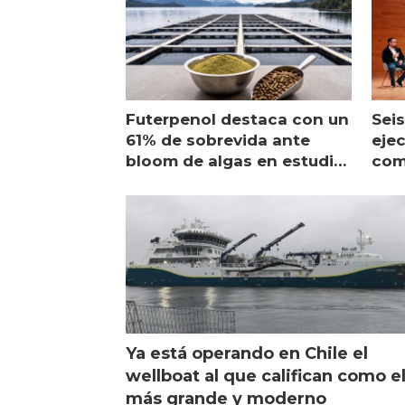
Futerpenol destaca con un
Seis
61% de sobrevida ante
ejec
bloom de algas en estudio
com
de campo
sal
Ya está operando en Chile el
wellboat al que califican como e
más grande y moderno