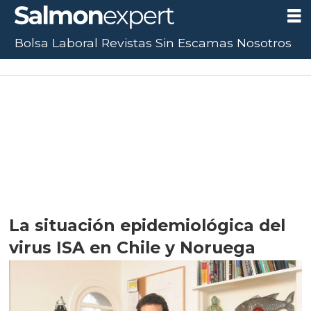
Bolsa Laboral
Revistas
Sin Escamas
Nosotros
UF:
$40.844,79
(+0.01%)
UTM:
$71.649
(+0.20%)
Dólar:
$913,86
(+0.25%)
E
La situación epidemiológica del
virus ISA en Chile y Noruega