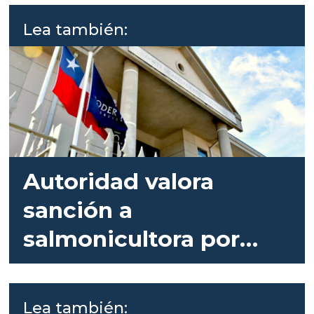
Lea también:
Autoridad valora
sanción a
salmonicultora por
entrega de
información falsa
Lea también: