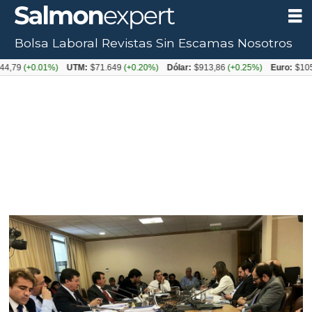
Bolsa Laboral
Revistas
Sin Escamas
Nosotros
+0.01%)
UTM:
$71.649
(+0.20%)
Dólar:
$913,86
(+0.25%)
Euro:
$1053,08
(-