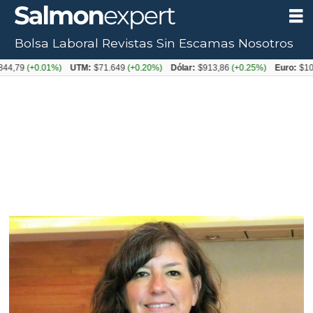
Bolsa Laboral
Revistas
Sin Escamas
Nosotros
(+0.01%)
UTM:
$71.649
(+0.20%)
Dólar:
$913,86
(+0.25%)
Euro:
$1053,08
(