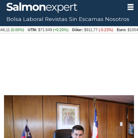
Bolsa Laboral
Revistas
Sin Escamas
Nosotros
(0.00%)
UTM:
$71.649
(+0.20%)
Dólar:
$911,77
(-0.23%)
Euro:
$1054,31
(+0