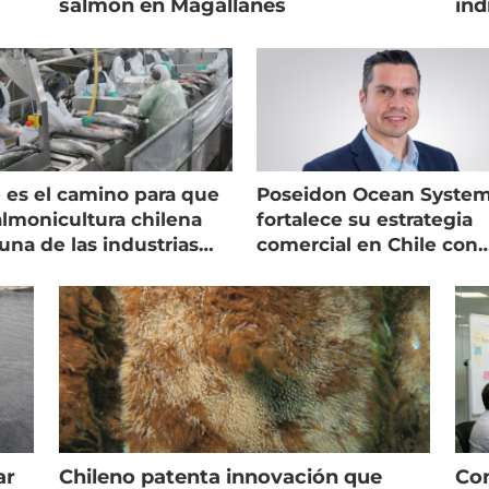
salmón en Magallanes
ind
 es el camino para que
Poseidon Ocean Syste
almonicultura chilena
fortalece su estrategia
una de las industrias
comercial en Chile con
 seguras
nuevo gerente
ar
Chileno patenta innovación que
Con