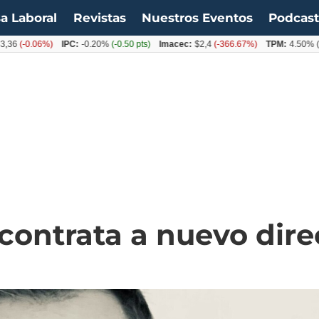
a Laboral
Revistas
Nuestros Eventos
Podcas
-0.06%)
IPC:
-0.20%
(-0.50 pts)
Imacec:
$2,4
(-366.67%)
TPM:
4.50%
(0.00%
ontrata a nuevo dire