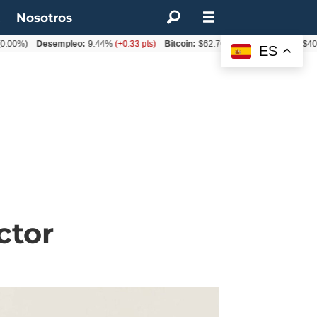
t
Nosotros
)
Desempleo:
9.44%
(+0.33 pts)
Bitcoin:
$62.760,11
(-1.74%)
UF:
$40.844,
ES
ctor