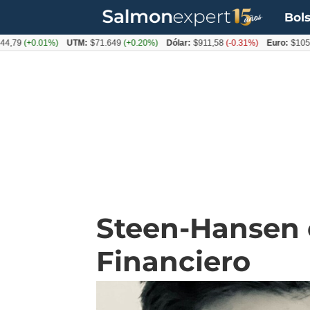
Bols
(+0.01%)
UTM:
$71.649
(+0.20%)
Dólar:
$911,58
(-0.31%)
Euro:
$1053,36
(
Steen-Hansen c
Financiero