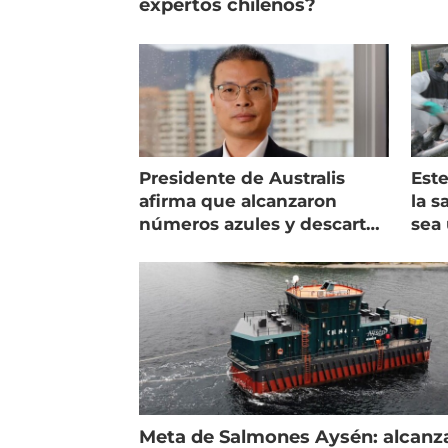
expertos chilenos?
Presidente de Australis
Este
afirma que alcanzaron
la s
números azules y descarta
sea 
vender la empresa
más
Meta de Salmones Aysén: alcanz