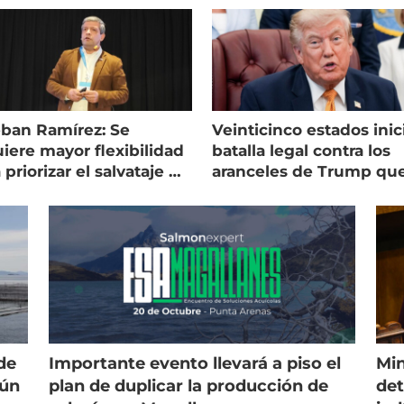
eban Ramírez: Se
Veinticinco estados inic
iere mayor flexibilidad
batalla legal contra los
 priorizar el salvataje de
aranceles de Trump qu
es
golpean al salmón
de
Importante evento llevará a piso el
Min
gún
plan de duplicar la producción de
det