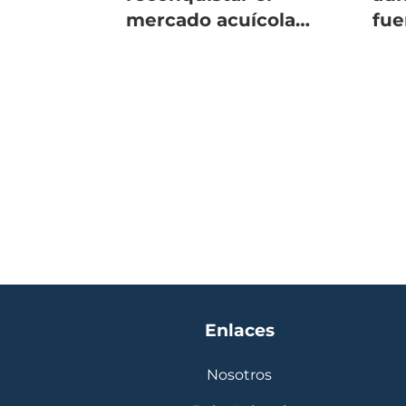
mercado acuícola
fue
chileno con nuevos
ali
productos
sa
Enlaces
Nosotros