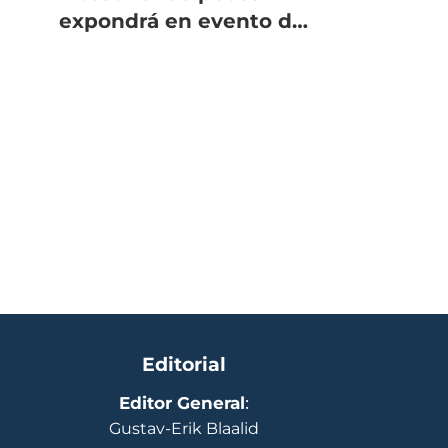
expondrá en evento de
Salmofood
Editorial
Editor General
:
Gustav-Erik Blaalid