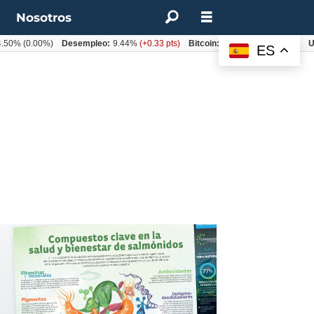
t
Nosotros
50%
(0.00%)
Desempleo:
9.44%
(+0.33 pts)
Bitcoin:
$62.760,11
(-1.74%)
UF:
ES