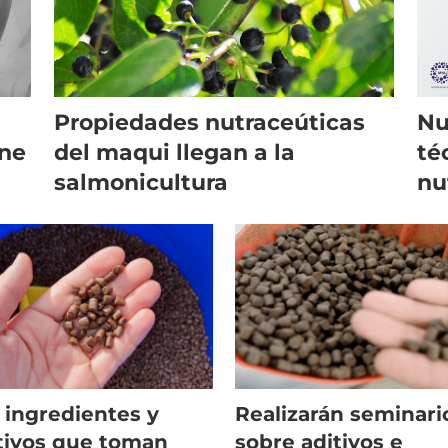
Propiedades nutraceúticas
Nu
une
del maqui llegan a la
té
salmonicultura
nu
sa
 ingredientes y
Realizarán seminari
tivos que toman
sobre aditivos e