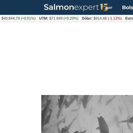
Bols
40.844,79
(+0.01%)
UTM:
$71.649
(+0.20%)
Dólar:
$914,46
(-1.13%)
Euro:
Tag:
aditivos