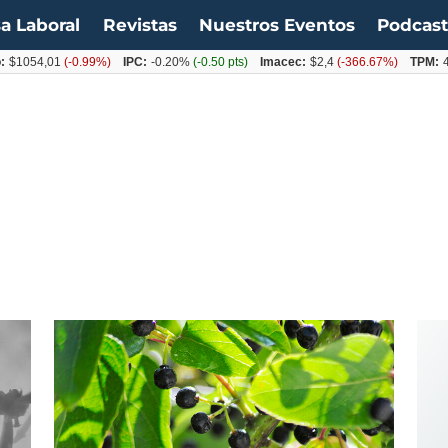
a Laboral
Revistas
Nuestros Eventos
Podcas
$1054,01
(-0.99%)
IPC:
-0.20%
(-0.50 pts)
Imacec:
$2,4
(-366.67%)
TPM:
4.